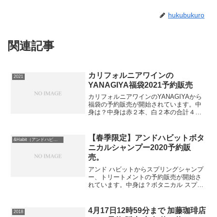
hukubukuro
関連記事
カリフォルニアワインの
2021
YANAGIYA福袋2021予約販売
カリフォルニアワインのYANAGIYAから
福袋の予約販売が開始されています。中
身は？中身は赤２本、白２本の合計４
本。いずれも当店での単品販売は行って
いないもの。福袋よりも（価格的に）ち
ょっと良いものを入れさせて頂く代わり
【春季限定】アンドハビットボタ
&Habit（アンドハビット）
に、割引率をＵＰさせ...
ニカルシャンプー2020予約販
売。
アンド ハビットからスプリングシャンプ
ー、トリートメントの予約販売が開始さ
れています。中身は？ボタニカル スプリ
ングシャンプー、トリートメント⇒シャ
ンプー・トリートメントの在庫確認をし
てみるこのセットは送料無料ですので必
4月17日12時59分まで 加藤珈琲店
2018
ず手に入れたい人は早...