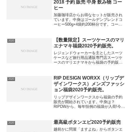
2018 予約 販売 中身 飲み物 コー
ヒー
加藤珈琲店からお得なセットが販売され
ています。中身はゴールデンブレンドコ
ーヒー500g×4袋約200杯分です。コーヒ
ー鑑定士が認めたQグレードスペシャル
ティ珈琲豆を30％以上使用した口当たり
マイルド、コクと甘みと酸味が調和した
【数量限定】スーツケースのマリ
2020
味わいです。⇒...
エナマキ福袋2020予約販売。
レジェンドウォーカーを主としたスーツ
ケースなど旅行用品通販専門店スーツケ
ースのマリエナマキから福袋の予約販売
が開始されています。中身は？スーツケ
ース+旅行小物7点計8点15000円～25000
円相当が入ったお得な福袋とにかく安く
RIP DESIGN WORXX（リップデ
2020
スーツケース...
ザインワークス）メンズファッシ
ョン福袋2020予約販売。
リップデザインワークスから福袋の予約
販売が開始されています。中身は？
RIPDWから、毎年恒例の福袋が入荷!今年
はブランド創設10周年を記念したスペシ
ャル・アイテムが必ず封入!1.10周年記念
特別商品「MASTER LOGOパーカー(裏起
最高級ボタンエビ2020予約販売
2020
毛)...
越前かに問屋「ますよね」からボタンエ