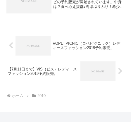
ビの予約販売が開始されています。中身
は？食べ応え抜群♪肉厚ぷりぷり！希少な
特大3Ｌサイズ厳選！⇒エビの在庫確認を
してみる必ず手に入れたい人は早めの在
庫確認をお願いします。
ROPE’ PICNIC（ロペピクニック）レデ
ィースファッション2019予約販売。
【7月11日まで】ViS（ビス）レディース
ファッション2019予約販売。
ホーム
2019