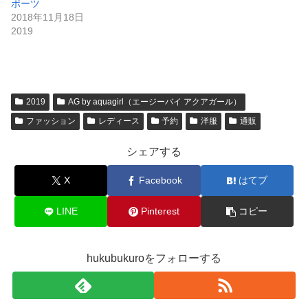
ポーツ
2018年11月18日
2019
2019
AG by aquagirl（エージーバイ アクアガール）
ファッション
レディース
予約
洋服
通販
シェアする
X
Facebook
はてブ
LINE
Pinterest
コピー
hukubukuroをフォローする