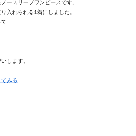
たノースリーブワンピースです。
り入れられる1着にしました。
って
。
がいします。
してみる