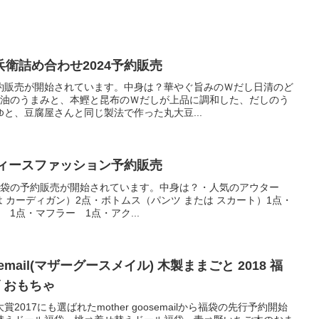
衛詰め合わせ2024予約販売
約販売が開始されています。中身は？華やぐ旨みのＷだし日清のど
豆醤油のうまみと、本鰹と昆布のＷだしが上品に調和した、だしのう
と、豆腐屋さんと同じ製法で作った丸大豆...
ディースファッション予約販売
から福袋の予約販売が開始されています。中身は？・人気のアウター
は カーディガン）2点・ボトムス（パンツ または スカート）1点・
1点・マフラー 1点・アク...
osemail(マザーグースメイル) 木製ままごと 2018 福
 おもちゃ
017にも選ばれたmother goosemailから福袋の先行予約開始