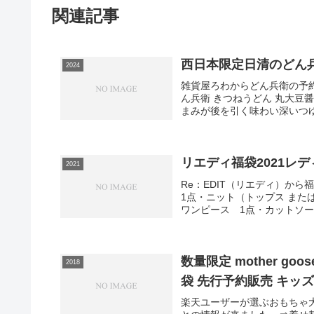
関連記事
西日本限定日清のどん兵
2024
雑貨屋ろわからどん兵衛の予
ん兵衛 きつねうどん 丸大
まみが後を引く味わい深いつゆ
リエディ福袋2021レ
2021
Re：EDIT（リエディ）
1点・ニット（トップス また
ワンピース 1点・カットソー 
数量限定 mother go
2018
袋 先行予約販売 キッズ
楽天ユーザーが選ぶおもちゃ大賞2