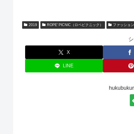
2019
ROPE' PICNIC（ロペピクニック）
ファッショ
シ
X
LINE
hukubu