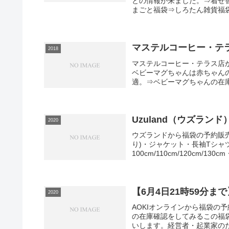
との情報が来ました。⇒着せ
まごと福袋⇒しろたん雑貨福袋
マステルコーヒー・テラス
2018
マステルコーヒー・テラス店
ベビーマグちゃんは赤ちゃん
適。⇒ベビーマグちゃんの在庫
Uzuland（ウズラン
2020
ウズランドから福袋の予約販売が
り)・ジャケット・長袖Tシャ
100cm/110cm/120cm/130
【6月4日21時59分まで
2020
AOKIオンラインから福袋の
の在庫確認をしてみるこの福
いします。経営者・起業家のた