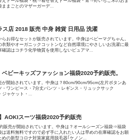
替えドール福袋・桃⇒着せ替えドール福袋・青⇒野いちご木のおま
ままごとのマザーガーデ...
店 2018 販売 中身 雑貨 日用品 洗濯
からお得なセットが販売されています。中身はベビーマグちゃん。
の衣類やオーガニックコットンなど自然環境にやさしいお洗濯に最
確認はコチラ化学物質を使用しないピュアマ...
ド）ベビーキッズファッション福袋2020予約販売。
開始されています。中身は？80cm/90cm/95cm(左片ボタンあ
ツ・ワンピース・7分丈パンツ・レギンス・リュックサック
cm・ジャケット・...
】AOKIスーツ福袋2020予約販売
予約販売が開始されています。中身は？オールシーズン福袋⇒福袋
袋は送料無料ですので必ず手に入れたい人は早めの在庫確認をお願
めの新型コロナ対策家庭用脱毛器｢ケノン...