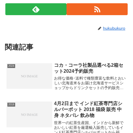
hukubukuro
関連記事
コカ・コーラ社製品選べる2箱セ
2024
ット2024予約販売
お得な価格･送料で種類豊富な飲料とおい
しい北海道米をお届け北海道サービスシ
ョップからドリンクセットの予約販売が
開始されています。中身は？コカ・コー
ラ社410～600ml24本×選べる2箱コカ・コ
ーラ 500mlPET×24本コカ・コーラ ゼ...
4月2日まで インド紅茶専門店シ
2018
ルバーポット 2018 福袋 販売 中
身 ネタバレ 飲み物
世界一の紅茶生産国、インドから新鮮で
おいしい紅茶を厳選輸入販売しているイ
ンド紅茶専門店シルバーポットから福袋