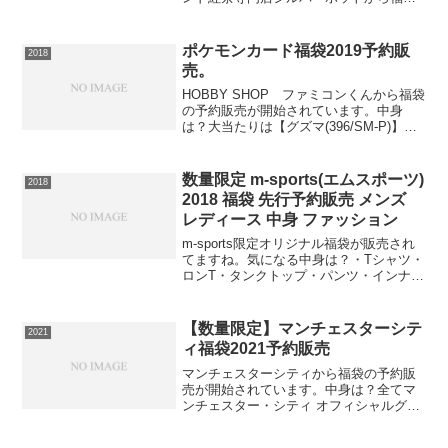
が販売されています。中身は？・ティー
バッグ・アッサム・ティーバッグ・ニル
ギリ -The Blue Mountains-・ティーバッ
ポケモンカード福袋2019予約販
2018
グ...
売。
HOBBY SHOP ファミコンくんから福袋
の予約販売が開始されています。中身
は？大当たりは【グズマ(396/SM-P)】ハ
イリスク・ハイリターンの仕様になって
います。当たりハズレありますが挑戦し
てみませんか？限定60個封入SR以上2枚
数量限定 m-sports(エムスポーツ)
2018
+の...
2018 福袋 先行予約販売 メンズ
レディース 中身 ファッション
m-sports限定オリジナル福袋が販売され
てますね。気になる中身は？・Tシャツ・
ロンT・タンクトップ・パンツ・インナ
ー・冬物等ランダムに5枚以上入っている
内容ですね。⇒m-sports限定オリジナル
福袋の在庫確認はコチラすでにXXLサイ
【数量限定】マンチェスターシテ
2021
ズ...
ィ福袋2021予約販売
マンチェスターシティから福袋の予約販
売が開始されています。中身は？全てマ
ンチェスター・シティ オフィシャルグッ
ズ！フリースブランケット、マフラー、
タンブラーを含む計7点！およそ13,000円