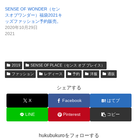
SENSE OF WONDER（セン
スオブワンダー）福袋2021キ
ッズファッション予約販売。
2020年10月29日
2021
2019
SENSE OF PLACE（センス オブ プレイス）
ファッション
レディース
予約
洋服
通販
シェアする
X
Facebook
はてブ
LINE
Pinterest
コピー
hukubukuroをフォローする