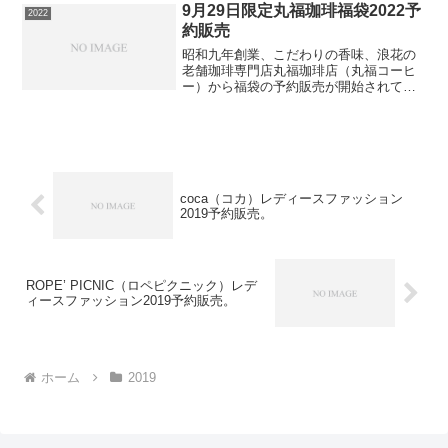
相当が封入されています。⇒福袋の在庫
9月29日限定丸福珈琲福袋2022予
2022
確認をしてみる...
約販売
昭和九年創業、こだわりの香味、浪花の
老舗珈琲専門店丸福珈琲店（丸福コーヒ
ー）から福袋の予約販売が開始されてい
ます。中身は？昭和九年伝承アイス珈琲
1000ml×1本ロイヤルミルクティベース
500ml×1本ミックスジューシー
180ml×2...
coca（コカ）レディースファッション
2019予約販売。
ROPE’ PICNIC（ロペピクニック）レデ
ィースファッション2019予約販売。
ホーム
2019