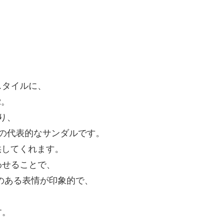
。
スタイルに、
2。
り、
Aの代表的なサンダルです。
供してくれます。
わせることで、
のある表情が印象的で、
す。