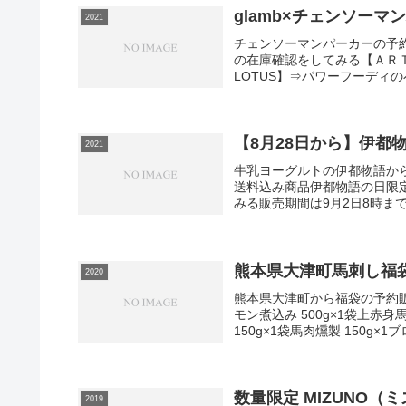
glamb×チェンソーマ
2021
チェンソーマンパーカーの予約
の在庫確認をしてみる【ＡＲＴ
LOTUS】⇒パワーフーディの在
【8月28日から】伊都
2021
牛乳ヨーグルトの伊都物語か
送料込み商品伊都物語の日限
みる販売期間は9月2日8時ま
熊本県大津町馬刺し福袋
2020
熊本県大津町から福袋の予約販
モン煮込み 500g×1袋上赤身
150g×1袋馬肉燻製 150g×1ブ
数量限定 MIZUNO（ミ
2019