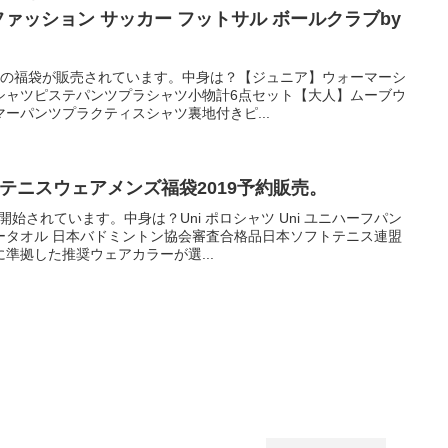
ファッション サッカー フットサル ボールクラブby
種類の福袋が販売されています。中身は？【ジュニア】ウォーマーシ
シャツピステパンツプラシャツ小物計6点セット【大人】ムーブウ
ーパンツプラクティスシャツ裏地付きピ...
）テニスウェアメンズ福袋2019予約販売。
開始されています。中身は？Uni ポロシャツ Uni ユニハーフパン
ータオル 日本バドミントン協会審査合格品日本ソフトテニス連盟
準拠した推奨ウェアカラーが選...