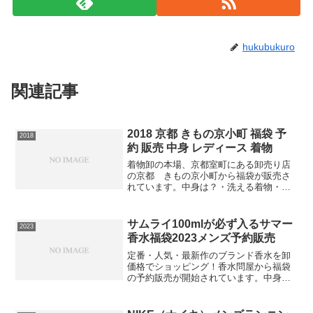
hukubukuro
関連記事
2018 京都 きもの京小町 福袋 予
2018
約 販売 中身 レディース 着物
着物卸の本場、京都室町にある卸売り店
の京都 きもの京小町から福袋が販売さ
れています。中身は？・洗える着物・洗
える半幅帯・正絹帯揚げ帯締め・洗える
長襦袢・草履着付け小物セット（着物ス
リップ・衿芯1本前板・マジックベルト・
サムライ100mlが必ず入るサマー
2023
伊達締め・足袋・腰ひも...
香水福袋2023メンズ予約販売
定番・人気・最新作のブランド香水を卸
価格でショッピング！香水問屋から福袋
の予約販売が開始されています。中身
は？・アランドロン サムライ EDT
100ml・メンズ用フルボトル香水1本（メ
ンズ用、箱なし などアウトレット品）・