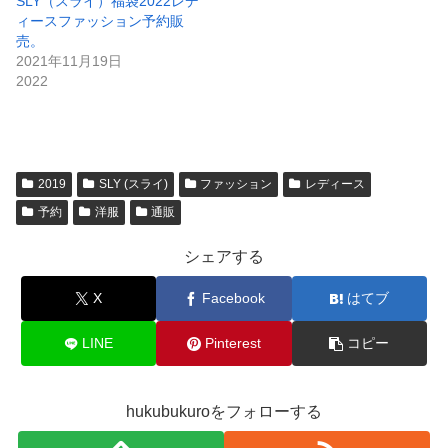
SLY（スライ）福袋2022レデ
ィースファッション予約販
売。
2021年11月19日
2022
2019
SLY (スライ)
ファッション
レディース
予約
洋服
通販
シェアする
X
Facebook
はてブ
LINE
Pinterest
コピー
hukubukuroをフォローする