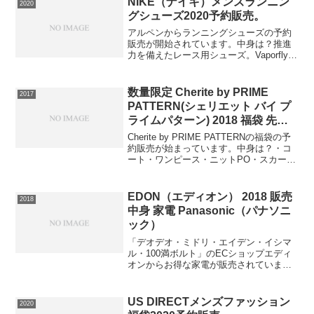
NIKE（ナイキ）メンズランニン
2020
ヘアワックス、デ...
グシューズ2020予約販売。
アルペンからランニングシューズの予約
販売が開始されています。中身は？推進
力を備えたレース用シューズ。Vaporflyを
ヒントにして、長距離ランナーのレース
のために快適性と耐久性を両立させたシ
ューズ。カーボンファイバープレートが
数量限定 Cherite by PRIME
2017
持つ推進力で、...
PATTERN(シェリエット バイ プ
ライムパターン) 2018 福袋 先行
予約販売 レディース 中身 ファッ
Cherite by PRIME PATTERNの福袋の予
ション
約販売が始まっています。中身は？・コ
ート・ワンピース・ニットPO・スカート
の計4点。⇒Cherite by PRIME
PATTERN2018福袋の在庫確認はコチラワ
ードローブが充実...
EDON（エディオン） 2018 販売
2018
中身 家電 Panasonic（パナソニ
ック）
「デオデオ・ミドリ・エイデン・イシマ
ル・100満ボルト」のECショップエディ
オンからお得な家電が販売されていま
す。中身はハンガーにかけたまま、サッ
とシワ・ニオイが取れる衣類スチーマー
です。●連続・パワフル&ワイドスチーム
US DIRECTメンズファッション
2020
で安定したスチームが...