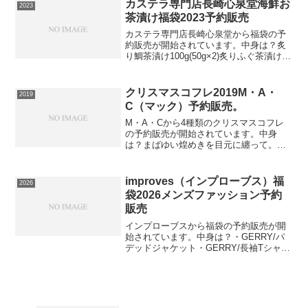
囲気携帯用のナップザックがセットにな
カステラ専門店長崎心泉堂海鮮お
2023
っているの...
茶漬け福袋2023予約販売
カステラ専門店長崎心泉堂から福袋の予
約販売が開始されています。中身は？炙
り鯛茶漬け100g(50g×2)炙りふぐ茶漬け
100g(50g×2)炙り真あじ茶漬け
100g(50g×2)炙り茶漬け6食セット さらり
⇒お茶漬けの在庫確認をしてみる必ず...
クリスマスコフレ2019M・A・
2019
C（マック）予約販売。
M・A・Cから4種類のクリスマスコフレ
の予約販売が開始されています。中身
は？まばゆい煌めきを目元に纏って。華
やかな目元を演出するアイテムがセット
されたアイキット。エクストラディメン
ション アイシャドウで、目元に艶めく輝
improves（インプローブス）福
2026
きをオン。リキッドラス...
袋2026メンズファッション予約
販売
インプローブスから福袋の予約販売が開
始されています。中身は？・GERRY/パ
デッドジャケット・GERRY/長袖Tシャ
ツ・カーゴパンツGERRYのアウターとト
ップスが入ったこれだけで全身コーデが
可能のお得な福袋！アウターは中綿がた
っぷりと入っ...