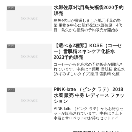
水郷佐原4代目島矢福袋2020予約
2020
販売
島矢4代目が厳選しました地元千葉の野
菜,果物を中心に新鮮発送水郷佐原 4代
目 島矢から福袋の予約販売が開始され
ています。中身は？8種類以上5kg～10kg
産地 千葉、茨城千葉、茨城産地元の旬の
野菜をたっぷり詰め込んでしかも超お買
【選べる2種類】KOSE（コーセ
2023
い得価格で台...
ー）雪肌精スキンケア化粧水
2023予約販売
コーセーから化粧水の予約販売が開始さ
れています。中身は？薬用 雪肌精 化粧水
(みずみずしいタイプ)薬用 雪肌精 化粧水
エンリッチ (しっとりタイプ)(みずみずし
いタイプ)透けるようなキメ細かさ、みず
みずしい透明感。雪の肌をかなえる薬用
PINK-latte （ピンク ラテ） 2018
2018
化...
水着 販売 中身 レディース ファッ
ション
PINK-latte （ピンク ラテ）からお得なセ
ットが販売されています。中身は？上下
水着とサロペットのお得なセットアイテ
ムパステルカラーのマーブルを基調とし
たデザインで、ちょっぴり大人っぽい雰