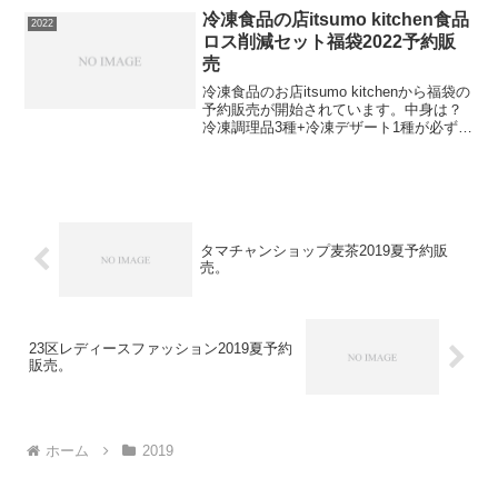
フトセット！２個ずつや４つ全て同じな
冷凍食品の店itsumo kitchen食品
2022
ど、ご自由にお選びく...
ロス削減セット福袋2022予約販
売
冷凍食品のお店itsumo kitchenから福袋の
予約販売が開始されています。中身は？
冷凍調理品3種+冷凍デザート1種が必ず入
る福袋賞味期限が短い、キャンセル品な
ど、訳あり商品を詰め合わせた福袋で
す。5000円相当のものが3000円！お得...
タマチャンショップ麦茶2019夏予約販
売。
23区レディースファッション2019夏予約
販売。
ホーム
2019