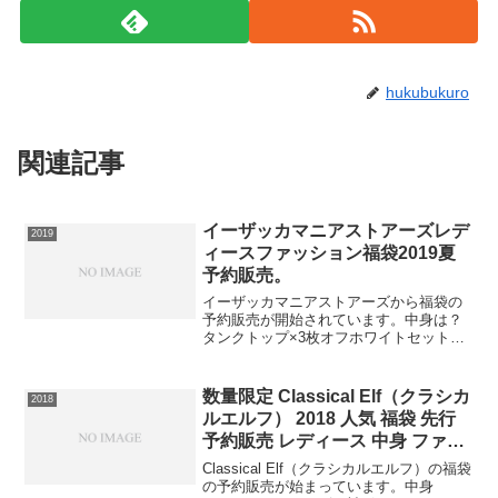
hukubukuro
関連記事
イーザッカマニアストアーズレデ
2019
ィースファッション福袋2019夏
予約販売。
イーザッカマニアストアーズから福袋の
予約販売が開始されています。中身は？
タンクトップ×3枚オフホワイトセット
（オフホワイト×3枚）ブラックセット
（ブラック×3枚）モノトーンセット（ブ
ラック・オフホワイト・モクグレー）ア
数量限定 Classical Elf（クラシカ
2018
イスカラーセット（ラベ...
ルエルフ） 2018 人気 福袋 先行
予約販売 レディース 中身 ファッ
ション ネタバレ
Classical Elf（クラシカルエルフ）の福袋
の予約販売が始まっています。中身