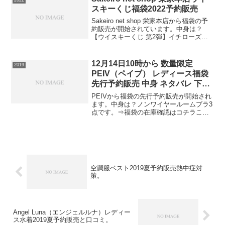
2022
スキーくじ福袋2022予約販売
Sakeiro net shop 栄家本店から福袋の予
約販売が開始されています。中身は？
【ウイスキーくじ 第2弾】イチローズモ
ルトリーフシリーズ厚岸清明 山崎リミテ
ッドED2022駒ヶ岳2020EDが8,800円で当
たるウイスキーくじ100...
12月14日10時から 数量限定
2019
PEIV（ペイブ） レディース福袋
先行予約販売 中身 ネタバレ 下着
リラックスブラ おやすみブラ
PEIVから福袋の先行予約販売が開始され
ます。中身は？ノンワイヤールームブラ3
点です。⇒福袋の在庫確認はコチラこの
福袋は早期の完売が予想されますので早
めの在庫確認をお願いします。この福袋
は送料無料です。ショーツ福袋
空調服ベスト2019夏予約販売熱中症対
策。
Angel Luna（エンジェルルナ）レディー
ス水着2019夏予約販売と口コミ。