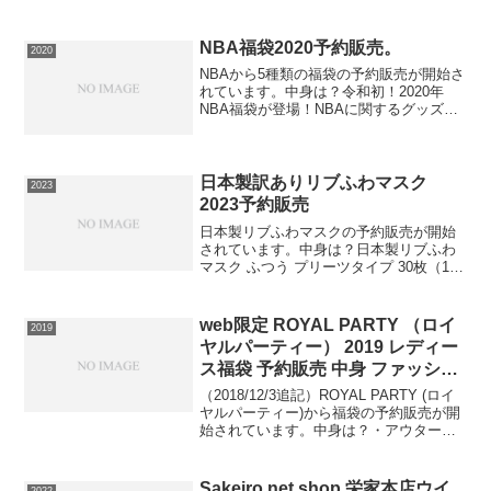
ッグが選べる！売切れ必須の豪華福袋。
どこよりも安くお得に！ブランドなら
fascinoにお任せ！6種類の中からバッグ
NBA福袋2020予約販売。
2020
を選びます...
NBAから5種類の福袋の予約販売が開始さ
れています。中身は？令和初！2020年
NBA福袋が登場！NBAに関するグッズが
入ります。【1万5千円】⇒福袋の在庫確
認をしてみる【3万】⇒福袋の在庫確認を
してみる【USA輸入販売専門店
Connect】...
日本製訳ありリブふわマスク
2023
2023予約販売
日本製リブふわマスクの予約販売が開始
されています。中身は？日本製リブふわ
マスク ふつう プリーツタイプ 30枚（1
箱）累計出荷35億枚突破ノーズワイヤー/
鼻にフィット 4層構造⇒マスクの在庫確
認をしてみる必ず手に入れたい人は今す
web限定 ROYAL PARTY （ロイ
2019
ぐ在庫確認を...
ヤルパーティー） 2019 レディー
ス福袋 予約販売 中身 ファッショ
ン バッグ
（2018/12/3追記）ROYAL PARTY (ロイ
ヤルパーティー)から福袋の予約販売が開
始されています。中身は？・アウター・
ワンピース・ニット・トップスが必ず入
った約4～5万円相当が入った豪華5点セッ
トです。⇒福袋の在庫確認はコチラ⇒...
Sakeiro net shop 栄家本店ウイ