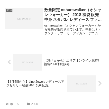
ーフィットネスグッズ計5点セット【アル
ペン】⇒福袋の在庫確認をしてみる販売
期間は12月15日まで。この福袋は送料無
数量限定 osharewalker（オシャ
2018
料ですので必ず手に...
レウォーカー） 2018 福袋 販売
中身 ネタバレ レディース ファッ
ション
osharewalker（オシャレウォーカー）か
ら福袋が販売されています。中身は？・
タンクトップ・カーディガン・デニム計3
点です。着るだけでコーデ完成。着回し
できる即戦力アイテムです。⇒福袋の在
庫確認はコチラ数量限定なので早めの在
庫確認をお...
【3月4日から】エリアオンライン腕時計
福袋2020予約販売
【3月4日から】Lino Jewelsレディースア
クセサリー福袋2020予約販売。
ホーム
2020