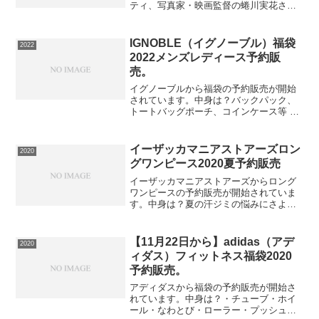
ティ、写真家・映画監督の蜷川実花さん
がディレクションするブランドM / mika
ninagawaと資生堂パーラーのコラボ商品
花椿ビスケット24枚入販売期間は12月
IGNOBLE（イグノーブル）福袋
2022
31...
2022メンズレディース予約販
売。
イグノーブルから福袋の予約販売が開始
されています。中身は？バックパック、
トートバッグポーチ、コインケース等 5
点1セット【デリシャス USA直輸入セレ
クト】⇒福袋の在庫確認をしてみる必ず
手に入れたい人は早めの在庫確認をおね
イーザッカマニアストアーズロン
2020
がいします。中小企...
グワンピース2020夏予約販売
イーザッカマニアストアーズからロング
ワンピースの予約販売が開始されていま
す。中身は？夏の汗ジミの悩みにさよう
なら！夏の汗ジミ。気にしないで過ごせ
たら どんなに気楽だろう。。。。そんな
悩める女子に イーザッカマニアが贈る
【11月22日から】adidas（アデ
2020
機能性カットソー汗しみ...
ィダス）フィットネス福袋2020
予約販売。
アディダスから福袋の予約販売が開始さ
れています。中身は？・チューブ・ホイ
ール・なわとび・ローラー・プッシュバ