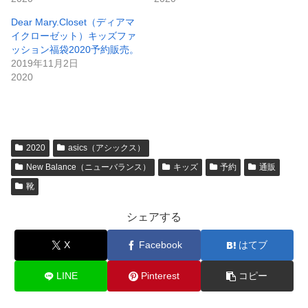
Dear Mary.Closet（ディアマ
イクローゼット）キッズファ
ッション福袋2020予約販売。
2019年11月2日
2020
2020
asics（アシックス）
New Balance（ニューバランス）
キッズ
予約
通販
靴
シェアする
X
Facebook
はてブ
LINE
Pinterest
コピー