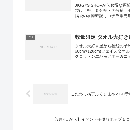
JIGGYS SHOPからお得
袋は半袖、５分袖・７分袖、
福袋の在庫確認はコチラ販売期間が
数量限定 タオル大好き屋
2019
タオル大好き屋から福袋の予約
60cm×120cm)フェイスタオル
クコットンエバモアオーガニッ
こだわり横丁ふくしまや2020予
【3月4日から】イベント子供服ポップ＆コ