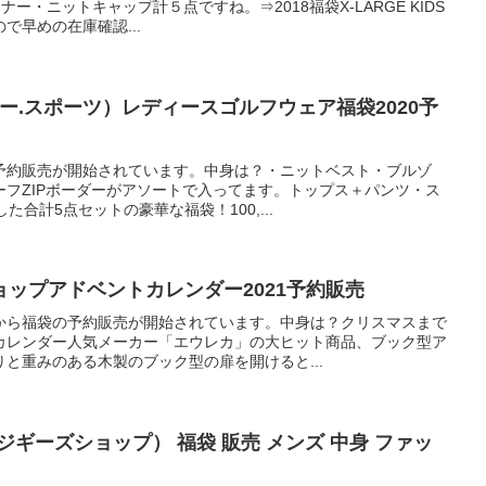
ー・ニットキャップ計５点ですね。⇒2018福袋X-LARGE KIDS
で早めの在庫確認...
ム.ユー.スポーツ）レディースゴルフウェア福袋2020予
予約販売が開始されています。中身は？・ニットベスト・ブルゾ
ーフZIPボーダーがアソートで入ってます。トップス＋パンツ・ス
た合計5点セットの豪華な福袋！100,...
ップアドベントカレンダー2021予約販売
から福袋の予約販売が開始されています。中身は？クリスマスまで
カレンダー人気メーカー「エウレカ」の大ヒット商品、ブック型ア
と重みのある木製のブック型の扉を開けると...
HOP（ジギーズショップ） 福袋 販売 メンズ 中身 ファッ