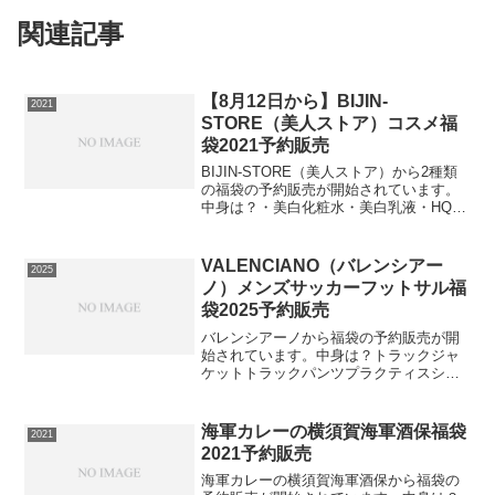
関連記事
【8月12日から】BIJIN-
2021
STORE（美人ストア）コスメ福
袋2021予約販売
BIJIN-STORE（美人ストア）から2種類
の福袋の予約販売が開始されています。
中身は？・美白化粧水・美白乳液・HQク
リーム・HQ美容液ホワイトラッシュシミ
ケア4点セット⇒セットの在庫確認をして
みるこちらの中身は？・美白化粧水・美
VALENCIANO（バレンシアー
2025
白乳液・...
ノ）メンズサッカーフットサル福
袋2025予約販売
バレンシアーノから福袋の予約販売が開
始されています。中身は？トラックジャ
ケットトラックパンツプラクティスシャ
ツプラクティスパンツショートソックス
エコバッグトレーニングウェア7点セット
40,300円相当のセットが16,500円【フタ
海軍カレーの横須賀海軍酒保福袋
2021
バSP】⇒...
2021予約販売
海軍カレーの横須賀海軍酒保から福袋の