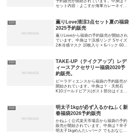
予約販売が開始されています。中身は？
セット内容：よこすか海軍カレーネイビ
ーブルー2食入り（新規格・箱つぶれ）
×3、よこすか海軍カレーネイビーブルー2
食入り（従来規格・箱つぶれ）×1、よこ
薫りLove清涼3点セット夏の福袋
2025
すか海軍カレープレ...
2025予約販売
薫りLoveから福袋の予約販売が開始され
ています。中身は？涼感リング Sサイズ
2本冷感マスク 10枚入り × 6パック 60枚
晴雨兼用折りたたみ傘 1本⇒福袋の在庫
確認をしてみる必ず手に入れたい人は早
めの在庫確認をお願いします。楽天カー
TAKE-UP（テイクアップ）レデ
2020
ド...
ィースアクセサリー福袋2020予
約販売。
ビーラディエンスから福袋の予約販売が
開始されています。中身は？・天然石
K10ゴールドピアス(ポスト部分はイエロ
ーゴールド・ピンクゴールド→K18ゴー
ルド、ホワイトゴールド→K14ゴールド
を使用)・天然石orアコヤパールK10ゴー
明太子1kgが必ず入るかねふく新
2026
ルドネックレ...
春福袋2026予約販売
かねふく公式楽天市場店から福袋の予約
販売が開始されています。中身は？辛子
明太子1kgめんたいパーク でもおなじみ
のかねふくはおかげさまで創業54周年を