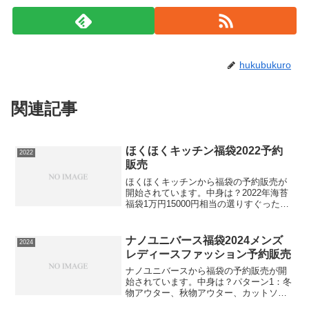
hukubukuro
関連記事
ほくほくキッチン福袋2022予約
2022
販売
ほくほくキッチンから福袋の予約販売が
開始されています。中身は？2022年海苔
福袋1万円15000円相当の選りすぐった
【海苔】がいっぱい入った福袋送料無
料！・国産 焼きおむすび海苔 25枚×３・
鬼盛り！ぶっかけふりかけ １袋・国産
ナノユニバース福袋2024メンズ
2024
あおさ海苔...
レディースファッション予約販売
ナノユニバースから福袋の予約販売が開
始されています。中身は？パターン1：冬
物アウター、秋物アウター、カットソ
ー、ニット (計4点 カジュアルセット)パ