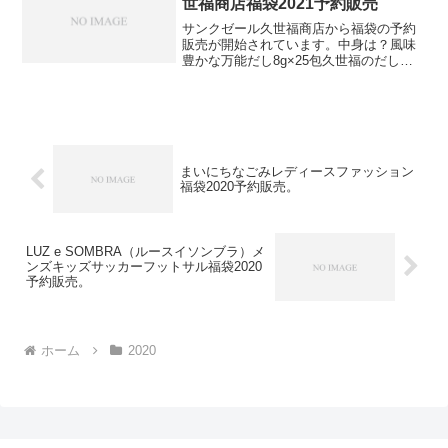
世福商店福袋2021予約販売
サンクゼール久世福商店から福袋の予約
販売が開始されています。中身は？風味
豊かな万能だし8g×25包久世福のだし
贅沢の極み8gｘ5包天然わかめと海藻スー
プ60g食べる、だし醤油ふりかけ50g塩バ
ナナチップス200gバターが香る あんバ
ター1...
まいにちなごみレディースファッション
福袋2020予約販売。
LUZ e SOMBRA（ルースイソンブラ）メ
ンズキッズサッカーフットサル福袋2020
予約販売。
ホーム
2020