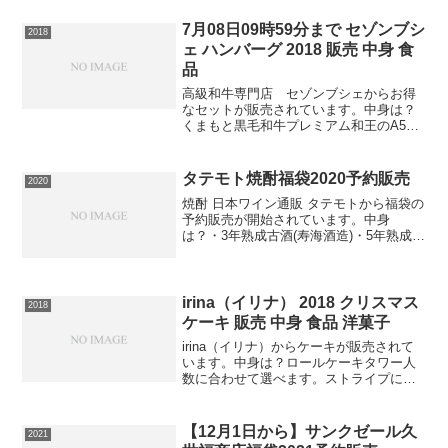
ターン2：冬物アウター、セットアップジ
ャケット、セットアップパンツ、ニット
7月08日09時59分まで セゾンブシ
2018
（計4点 キレイ...
ェ ハンバーグ 2018 販売 中身 食
品
高級和牛専門店 セゾンブシェからお得
なセットが販売されています。中身は？
くまもと黒毛和牛プレミアム和王のA5等
級を贅沢に使用した和王ハンバーグ黒毛
和牛100%無添加ハンバーグ各５個です。
⇒くまもと黒毛和牛プレミアム和王ハン
タテモト焼酎福袋2020予約販売
2020
バーグ＆黒毛和牛1...
焼酎 日本ワイン通販 タテモトから福袋の
予約販売が開始されています。中身
は？・3年熟成古酒(寿海酒造)・5年熟成古
酒(寿海酒造)・3年熟成古酒(丸西酒造)⇒
焼酎の在庫確認をしてみるこの福袋は送
料無料ですので必ず手に入れたい人は早
めの在庫確認...
irina（イリナ） 2018 クリスマス
2018
ケーキ 販売 中身 食品 洋菓子
irina（イリナ）からケーキが販売されて
います。中身は？ロールケーキタワー人
数に合わせて選べます。ストライプに水
玉模様やゼブラ柄など！可愛い見た目の
ミニロールケーキでオリジナルのロール
ケーキタワーを作ることができます。⇒
【12月1日から】サンクゼール久
2021
ロールケーキタワー...