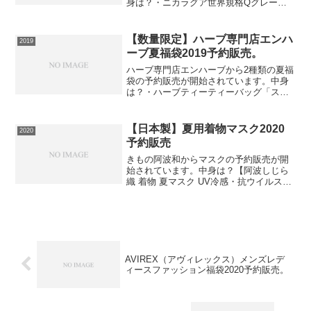
身は？・ニカラグア世界規格Qグレード
スペシャルティ珈琲豆/500g入袋・プレミ
アムブレンド珈琲豆しゃちブレンド/500g
入袋・濃くあまエクストラブレンド/500g
【数量限定】ハーブ専門店エンハ
2019
入袋・...
ーブ夏福袋2019予約販売。
ハーブ専門店エンハーブから2種類の夏福
袋の予約販売が開始されています。中身
は？・ハーブティーティーバッグ「スー
ッとMint Tea」30包入・ハーブティーテ
ィーバッグ「ベストセレクション」個包
装10包入（各2包×5種）・ブレンドハー
【日本製】夏用着物マスク2020
2020
ブティー...
予約販売
きもの阿波和からマスクの予約販売が開
始されています。中身は？【阿波しじら
織 着物 夏マスク UV冷感・抗ウイルス】
きもの阿波和で毎夏大人気 阿波しじら織
の着物から作った夏用着物マスクが新登
場！抗菌・抗ウイルス、接触冷感、UVカ
ット機能を合わ...
AVIREX（アヴィレックス）メンズレデ
ィースファッション福袋2020予約販売。