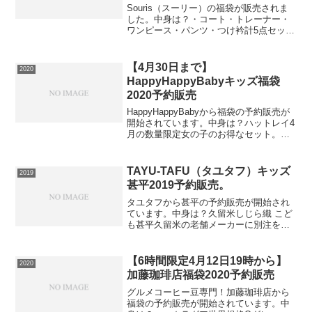
Souris（スーリー）の福袋が販売されま
した。中身は？・コート・トレーナー・
ワンピース・パンツ・つけ衿計5点セット
でブルーとピンクの２種類が選べます。
⇒福袋の在庫確認はコチラ販売期間が11
月4日までですので必ず手に入れたい人は
【4月30日まで】
2020
早めの在庫確...
HappyHappyBabyキッズ福袋
2020予約販売
HappyHappyBabyから福袋の予約販売が
開始されています。中身は？ハットレイ4
月の数量限定女の子のお得なセット。女
の子用で最低５点入ります。総額2万5千
円相当です。さらにエコバッグ付きで
す！Hatleyリピーター様にはもちろん、
TAYU-TAFU（タユタフ）キッズ
2019
これ...
甚平2019予約販売。
タユタフから甚平の予約販売が開始され
ています。中身は？久留米しじら織 こど
も甚平久留米の老舗メーカーに別注をか
けた、当店オリジナルの涼しげな日本製
子供甚平。織物の産地として知られる福
岡は久留米で作られた、綿しじら織の甚
【6時間限定4月12日19時から】
2020
平です。夏の衣服は直接...
加藤珈琲店福袋2020予約販売
グルメコーヒー豆専門！加藤珈琲店から
福袋の予約販売が開始されています。中