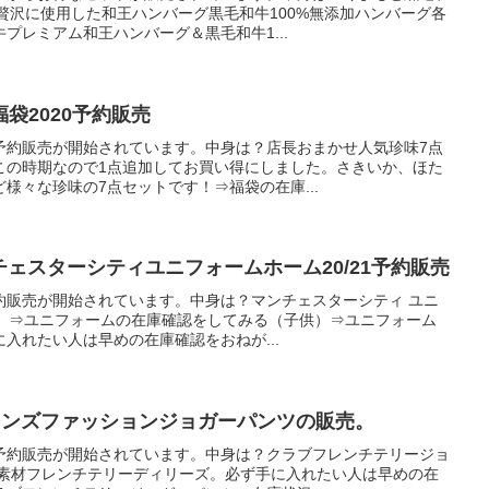
贅沢に使用した和王ハンバーグ黒毛和牛100%無添加ハンバーグ各
プレミアム和王ハンバーグ＆黒毛和牛1...
袋2020予約販売
予約販売が開始されています。中身は？店長おまかせ人気珍味7点
この時期なので1点追加してお買い得にしました。さきいか、ほた
様々な珍味の7点セットです！⇒福袋の在庫...
チェスターシティユニフォームホーム20/21予約販売
約販売が開始されています。中身は？マンチェスターシティ ユニ
（大人）⇒ユニフォームの在庫確認をしてみる（子供）⇒ユニフォーム
入れたい人は早めの在庫確認をおねが...
19メンズファッションジョガーパンツの販売。
予約販売が開始されています。中身は？クラブフレンチテリージョ
番素材フレンチテリーディリーズ。必ず手に入れたい人は早めの在