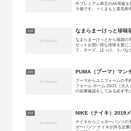
牛プレミアム和王のA5等級を
５個です。⇒くまもと黒毛和牛
なまらまーけっと珍味福
2020
なまらまーけっとから福袋の
セットお買い得な珍味を更に
て、チーズ、ほっけ、トバなど
PUMA（プーマ）マン
2020
プーマからユニフォームの予
フォーム ホーム 20/21
の在庫確認をしてみる必ず手に
NIKE（ナイキ）20
2019
ナイキからジョガーパンツの
ガーパンツ ナイキが誇る定