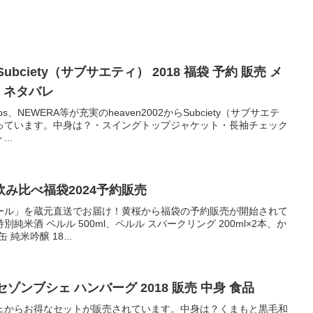
 Subciety（サブサエティ） 2018 福袋 予約 販売 メ
 ネタバレ
atmos、NEWERA等が充実のheaven2002からSubciety（サブサエテ
っています。中身は？・スイングトップジャケット・長袖チェック
..
み比べ福袋2024予約販売
ール」を蔵元直送でお届け！黄桜から福袋の予約販売が開始されて
米酒 ペルル 500ml、ペルル スパークリング 200ml×2本、か
 純米吟醸 18...
 セゾンブシェ ハンバーグ 2018 販売 中身 食品
ェからお得なセットが販売されています。中身は？くまもと黒毛和