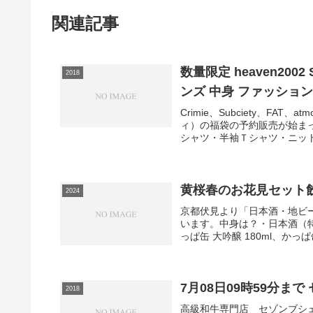
関連記事
数量限定 heaven2002
2018
ンズ 中身 ファッション
Crimie、Subciety、FAT、
ィ）の福袋の予約販売が始ま
シャツ・半袖Ｔシャツ・ニット.
黄桜春のお花見セット飲
2024
京都伏見より「日本酒・地ビ
います。中身は？・日本酒（特別純
っぱ缶 大吟醸 180ml、かっぱ缶
7月08日09時59分まで
2018
高級和牛専門店 セゾンブシ