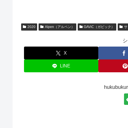
2020
Alpen（アルペン）
GAViC（ガビック）
サ
シ
X
LINE
hukubu