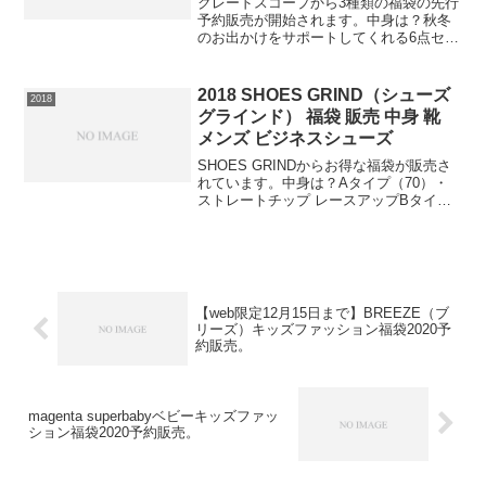
クレードスコープから3種類の福袋の先行
予約販売が開始されます。中身は？秋冬
のお出かけをサポートしてくれる6点セッ
トです。気分に合わせて印象チェンジが
楽しめるリバーシブル仕様のブルゾン
は、もこもこのボアで季節感たっぷりの
2018 SHOES GRIND（シューズ
2018
ルックスに♪裏毛仕様の...
グラインド） 福袋 販売 中身 靴
メンズ ビジネスシューズ
SHOES GRINDからお得な福袋が販売さ
れています。中身は？Aタイプ（70）・
ストレートチップ レースアップBタイプ
（71）・ビット スワールモカCタイプ
（72）・スワールモカモンクストラップ
24.5cm・25.0cm・25.5cm・2...
【web限定12月15日まで】BREEZE（ブ
リーズ）キッズファッション福袋2020予
約販売。
magenta superbabyベビーキッズファッ
ション福袋2020予約販売。