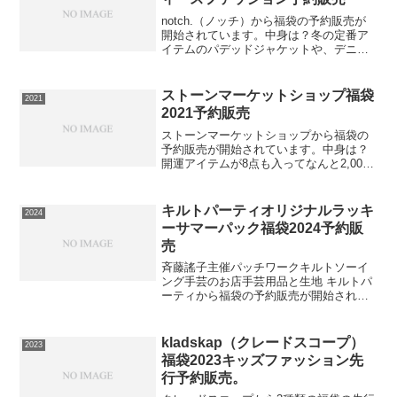
notch.（ノッチ）から福袋の予約販売が
開始されています。中身は？冬の定番ア
イテムのパデッドジャケットや、デニム
シャツジャケット、シアーロンTなどロン
グシーズン、デイリーに活躍するアイテ
ムが満載の福袋。スカートはベージュと
ストーンマーケットショップ福袋
2021
ブラウンのカラー...
2021予約販売
ストーンマーケットショップから福袋の
予約販売が開始されています。中身は？
開運アイテムが8点も入ってなんと2,000
円!!!総額13,000円相当⇒福袋の在庫確認
をしてみる必ず手に入れたい人は早めの
在庫確認をお願いします。
キルトパーティオリジナルラッキ
2024
ーサマーパック福袋2024予約販
売
斉藤謠子主催パッチワークキルトソーイ
ング手芸のお店手芸用品と生地 キルトパ
ーティから福袋の予約販売が開始されて
います。中身は？大人気の福袋！今年は
夏も数量限定でご用意いたしました！生
地セットやキット、あると便利な雑貨な
kladskap（クレードスコープ）
2023
どがお買得な価格で詰め...
福袋2023キッズファッション先
行予約販売。