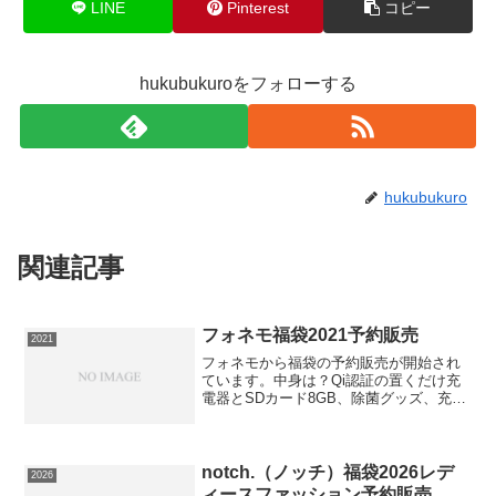
LINE
Pinterest
コピー
hukubukuroをフォローする
hukubukuro
関連記事
フォネモ福袋2021予約販売
2021
フォネモから福袋の予約販売が開始され
ています。中身は？Qi認証の置くだけ充
電器とSDカード8GB、除菌グッズ、充電
ケーブルが必ず付く大変お得な商品とな
っております。⇒福袋の在庫確認をして
みる必ず手に入れたい人は今すぐ在庫確
認をお願いします。
notch.（ノッチ）福袋2026レデ
2026
ィースファッション予約販売