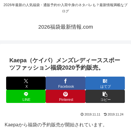
2026年最新の人気福袋・通販予約や入荷中身のネタバレも？最新情報満載なブ
ログ
2026福袋最新情報.com
Kaepa（ケイパ）メンズレディーススポー
ツファッション福袋2020予約販売。
X
Facebook
はてブ
LINE
Pinterest
コピー
2019.11.11
2019.11.24
Kaepaから福袋の予約販売が開始されています。