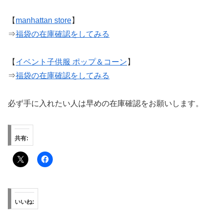
【
manhattan store
】
⇒
福袋の在庫確認をしてみる
【
イベント子供服 ポップ＆コーン
】
⇒
福袋の在庫確認をしてみる
必ず手に入れたい人は早めの在庫確認をお願いします。
共有:
いいね: