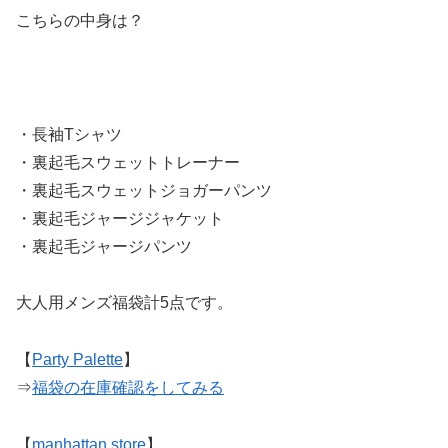
こちらの中身は？
・長袖Tシャツ
・裏起毛スウェットトレーナー
・裏起毛スウェットジョガーパンツ
・裏起毛ジャージジャケット
・裏起毛ジャージパンツ
大人用メンズ福袋計5点です。
【
Party Palette
】
⇒
福袋の在庫確認をしてみる
【
manhattan store
】