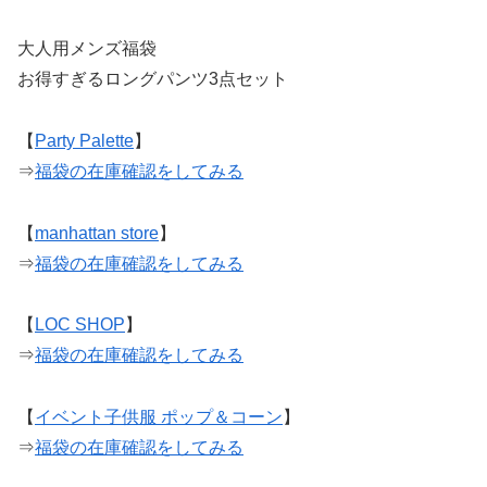
大人用メンズ福袋
お得すぎるロングパンツ3点セット
【
Party Palette
】
⇒
福袋の在庫確認をしてみる
【
manhattan store
】
⇒
福袋の在庫確認をしてみる
【
LOC SHOP
】
⇒
福袋の在庫確認をしてみる
【
イベント子供服 ポップ＆コーン
】
⇒
福袋の在庫確認をしてみる