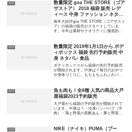
確認をしてみるこの福袋は早期の...
数量限定 goa THE STORE（ゴア
2018
ザストア） 2018 福袋 販売 レデ
ィース 中身 ファッション ネタバ
レ
毎年大好評goa THE STORE（ゴアザスト
ア）の福袋の販売がスタートしていま
す。今年は素材やクオリティに徹底的に
こだわり1点1点の着回し力が抜群のアイ
テムを詰め込んだみたいですね。中身は
ポンチョガウンボトム・ニットチュニッ
数量限定 2019年1月1日から ボデ
2019
クニットトッ...
ィボックス 福袋 先行予約販売 中
身 ネタバレ 食品
ボディボックスから福袋の先行予約販売
が開始されます。中身は？毎日のおやつ
や身体づくりに。もちもちふわふわパン
ケーキでタンパク質をしっかり補給！プ
ロテインパンケーキです。「プロテイン
パンケーキ」は、美味しく、簡単に作れ
魚も肉も！全8種 人気の商品大戸
2023
るパンケーキミックスです...
屋福袋2023予約販売
大戸屋から福袋の予約販売が開始されて
います。中身は？・冷凍ハンバーグ（牛
肉）・鶏と野菜の黒酢あん・豚と野菜の
黒酢あん・いわし梅煮・ほっけごぼう
煮・ほっけ灰干焼き・さば味噌煮・さば
灰干焼き4品目の野菜を使用した大戸屋特
NIKE（ナイキ）PUMA（プー
2020
製黒酢あん大戸屋人気メニ...