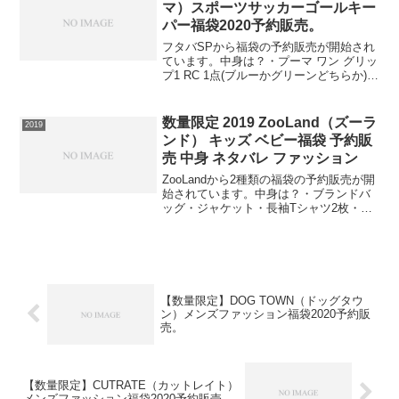
マ）スポーツサッカーゴールキー
パー福袋2020予約販売。
フタバSPから福袋の予約販売が開始され
ています。中身は？・プーマ ワン グリッ
プ1 RC 1点(ブルーかグリーンどちらか)・
ナイキ グリップ3 1点・プーマ ナイロン
バッグ 1点・プーマ ワン グリップ1 RC素
材：ラバー、合成繊維(ポリエ...
数量限定 2019 ZooLand（ズーラ
2019
ンド） キッズ ベビー福袋 予約販
売 中身 ネタバレ ファッション
ZooLandから2種類の福袋の予約販売が開
始されています。中身は？・ブランドバ
ッグ・ジャケット・長袖Tシャツ2枚・ト
レーナー・7分丈パンツ・丸マチパンツ計
6点です。⇒福袋の在庫確認はコチラこち
らの中身は？・パジャマ上下セット・ベ
スト・スタ...
【数量限定】DOG TOWN（ドッグタウ
ン）メンズファッション福袋2020予約販
売。
【数量限定】CUTRATE（カットレイト）
メンズファッション福袋2020予約販売。