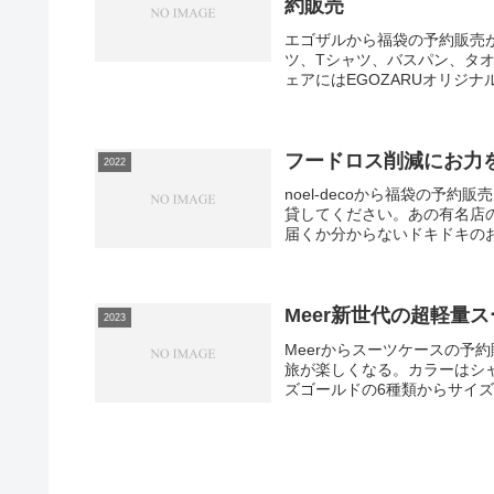
約販売
エゴザルから福袋の予約販売
ツ、Tシャツ、バスパン、タオ
ェアにはEGOZARUオリジナ
フードロス削減にお力を
2022
noel-decoから福袋の
貸してください。あの有名店
届くか分からないドキドキのおせ
Meer新世代の超軽量ス
2023
Meerからスーツケースの予
旅が楽しくなる。カラーはシ
ズゴールドの6種類からサイズは20