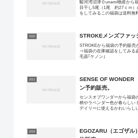
駿河湾沼津Ｏunami物産か
目干し5尾（1尾 約27ｃｍ
をしてみるこの福袋は送料無料
STROKEメンズファッ
2020
STROKEから福袋の予約販
⇒福袋の在庫確認をしてみる
毛器｢ケノン｣
SENSE OF WON
2021
ン予約販売。
センスオブワンダーから福袋
柄やラベンダー色が春らしい
デイリーに使えるかわいらしい4点セ
EGOZARU（エゴザ
2024