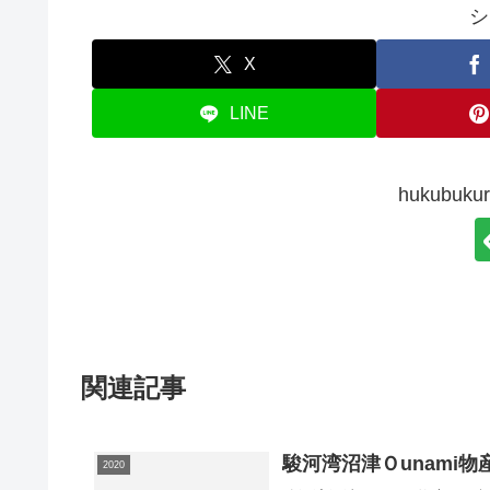
シ
X
LINE
hukubu
関連記事
駿河湾沼津Ｏunami物
2020