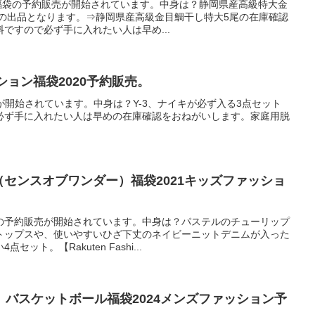
ら福袋の予約販売が開始されています。中身は？静岡県産高級特大金
）の出品となります。⇒静岡県産高級金目鯛干し特大5尾の在庫確認
ですので必ず手に入れたい人は早め...
ション福袋2020予約販売。
売が開始されています。中身は？Y-3、ナイキが必ず入る3点セット
必ず手に入れたい人は早めの在庫確認をおねがいします。家庭用脱
DER（センスオブワンダー）福袋2021キッズファッショ
の予約販売が開始されています。中身は？パステルのチューリップ
トップスや、使いやすいひざ下丈のネイビーニットデニムが入った
ット。【Rakuten Fashi...
ル）バスケットボール福袋2024メンズファッション予