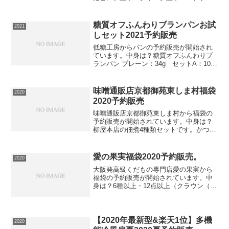
シャツ計6点です。【アルペン】⇒福袋の
在庫確認をしてみる【RODA（ホー
ダ）】⇒福袋の在庫確認をしてみる【Ｆ
糖質オフふんわりブランパンお試
2021
ｅｌｉｃｉｄａｄｅ】⇒...
しセット2021予約販売
低糖工房からパンの予約販売が開始され
ています。中身は？糖質オフふんわりブ
ランパン プレーン：34g セットA：10個
/ セットB：0個糖質オフふんわりブラン
パン ごま：34g セットA：10個 / セット
B：5個糖質オフふんわりブランパン...
味噌通販店京都御苑東しま村福袋
2020
2020予約販売
味噌通販店京都御苑東しま村から福袋の
予約販売が開始されています。中身は？
柳屋本店の佃煮4種類セットです。かつお
佃煮、まぐろ佃煮、ほたて佃煮、あさり
佃煮が入っています。婚礼の引出物にも
使われている高級素材を使用した佃煮で
愛の果実福袋2020予約販売。
2020
す。柔らかく、少し甘め...
大阪発高級くだもの専門店愛の果実から
福袋の予約販売が開始されています。中
身は？6種以上・12点以上（クラウン（マ
スク）メロンが必ず入ります）フルーツ
福箱【米寿（べいじゅ）】静岡クラウン
メロン入り静岡産クラウンメロンと愛の
果実が厳選した旬の高...
【2020年最新型&楽天1位】多機
2020