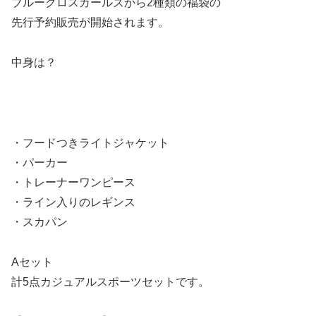
ブルークロスガールズから2種類の福袋の
先行予約販売が開始されます。
中身は？
・フードつきライトジャケット
・パーカー
・トレーナーワンピース
・ライン入りのレギンス
・スカパン
Aセット
計5点カジュアルスポーツセットです。