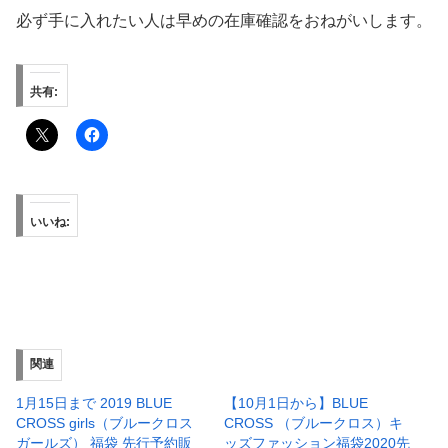
必ず手に入れたい人は早めの在庫確認をおねがいします。
共有:
いいね:
関連
1月15日まで 2019 BLUE
【10月1日から】BLUE
CROSS girls（ブルークロス
CROSS （ブルークロス）キ
ガールズ） 福袋 先行予約販
ッズファッション福袋2020先