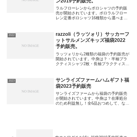
ン2019予約販売。
ラルフローレンからポロシャツの予約販
売が開始されています。ポロラルフロー
レン定番ポロシャツ16種類から選べま
す。このポロシャツは送料無料ですので
必ず手に入れたい人は早めの在庫確認を
おねがいします。⇒ラルフローレンポロ
razzoli（ラッツォリ）サッカーフ
2022
シャツの在庫確認をしてみ...
ットサルメンズキッズ福袋2022
予約販売。
ラッツォリから2種類の福袋の予約販売が
開始されています。中身は？・半袖プラ
クティスシャツ2枚・長袖プラクティスシ
ャツ1枚・プラクティスパンツ1枚・ナッ
プサック1枚【ユニオンスポーツ楽天市場
店】⇒福袋の在庫確認をしてみるこちら
サンライズファームハムギフト福
2023
の中身は？・スタ...
袋2023予約販売
サンライズファームから福袋の予約販売
が開始されています。中身は？在庫処分
のため利益無し！全6品おつめして、なん
とびっくり送料無料！たっぷり入って、
これなら納得わくわくどきどき・何がで
るかお楽しみ⇒福袋の在庫確認をしてみ
る必ず手に入れたい人は...