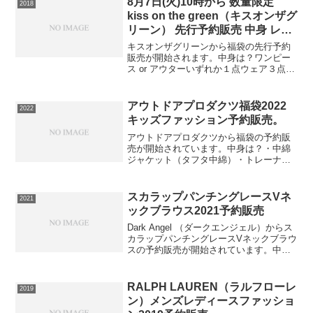
8月7日(火)10時から 数量限定
2018
kiss on the green（キスオンザグ
リーン） 先行予約販売 中身 レデ
ィース ゴルフ スポーツ
キスオンザグリーンから福袋の先行予約
販売が開始されます。中身は？ワンピー
ス or アウターいずれか１点ウェア３点
(トップス＋ボトムス＋もう１点)ゴルフ小
物１点(ゴルフ小物 or インナー)計5点で夏
から秋まで使えるウェアが入っておりま
アウトドアプロダクツ福袋2022
2022
す。⇒...
キッズファッション予約販売。
アウトドアプロダクツから福袋の予約販
売が開始されています。中身は？・中綿
ジャケット（タフタ中綿）・トレーナー
（裏毛）・長袖Tシャツ（天竺）・半袖T
シャツ（天竺）・ロングパンツ（裏毛）
計5点です。2022福袋 アウトドアプロダ
スカラップパンチングレースVネ
2021
クツ OUTDO...
ックブラウス2021予約販売
Dark Angel （ダークエンジェル）からス
カラップパンチングレースVネックブラウ
スの予約販売が開始されています。中身
は？ネックラインや袖口のスカラップレ
ース、上品な透け感のパンチグレースが
大人可愛いブラウスです。ふわっと軽や
RALPH LAUREN（ラルフローレ
2019
かな生地感...
ン）メンズレディースファッショ