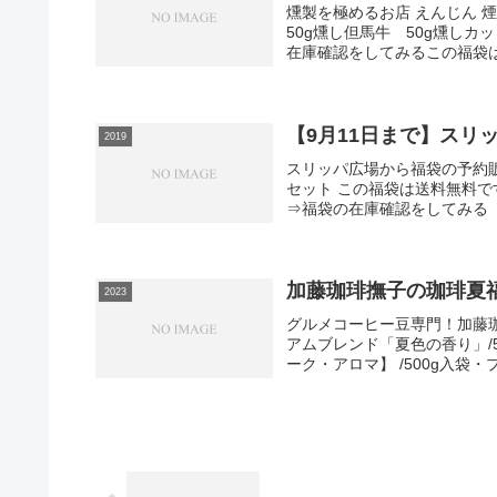
燻製を極めるお店 えんじん
50g燻し但馬牛 50g燻しカ
在庫確認をしてみるこの福袋は
【9月11日まで】スリ
2019
スリッパ広場から福袋の予約
セット この福袋は送料無料
⇒福袋の在庫確認をしてみる
加藤珈琲撫子の珈琲夏福
2023
グルメコーヒー豆専門！加藤
アムブレンド「夏色の香り」/5
ーク・アロマ】 /500g入袋・