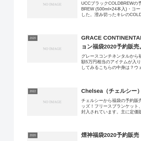
UCCブラックCOLDBREW
BREW (500ml×24本
した。澄み切ったキレのCOLD B
GRACE CONTIN
2020
ョン福袋2020予約販売
グレースコンチネンタルから
額5万円相当のアイテムが入ります。【
してみるこちらの中身は？ウェア
Chelsea（チェルシー
2022
チェルシーから福袋の予約販
ッズ！フリースブランケット、
封入されています。主に定価販
煙神福袋2020予約販売
2020