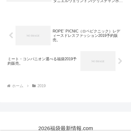
ダニエルウェリントン/クリスチャンポー
ル/ポールヒューイット/オリビアバート
ン/アリーデノヴォ/スカーゲン/ヴィヴィ
アンウエストウッド/Gショック/セイコー/
その他選...
ROPE’ PICNIC（ロペピクニック）レデ
ィースドレスファッション2019予約販
売。
ミート・コンパニオン選べる福袋2019予
約販売。
ホーム
2019
2026福袋最新情報.com