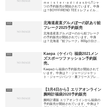
ｍｅｉｓｔｅｒ-ａｄｉｄａｓからTシャ
ツの予約販売が開始されています。中身
は？BOYFFIREND TEEトレフォイルア
ーカイブのビンテージTシャツにインスピ
レーションを得た「BOYFFIREND
TEE」は、肩から袖にかけてスリースト
北海道産直グルメぼーの訳あり鮭
2025
ライ...
フレーク2025予約販売
北海道産直グルメぼーのから鮭フレーク
の予約販売が開始されています。中身
は？北海道『鮭フレーク』800g小分け冷
凍でお好きな分だけお楽しみ北海道の秋
鮭を使用した業務用メガ盛り800gの鮭フ
レークです！お弁当・おにぎり・チャー
Kaepa（ケイパ）福袋2021メン
2021
ハン・お惣菜に大活...
ズスポーツファッション予約販
売。
Kaepaから福袋の予約販売が開始されて
います。中身は？・ジャージジャケッ
ト・ジャージパンツ・裏フリースブレー
カージャケット・裏フリースブレーカー
パンツ・長袖Ｔシャツ・不織布バッグ
（おまけ）2021年 Kaepa ケイパお得すぎ
【3月4日から】エリアオンライン
2020
る5点セット...
腕時計福袋2020予約販売
腕時計通販 エリアオンラインから福袋の
予約販売が開始されています。中身は？