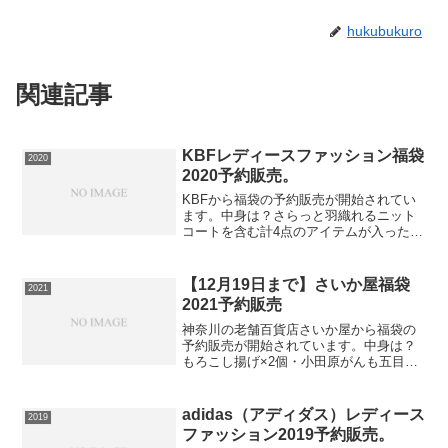
hukubukuro
関連記事
KBFレディースファッション福袋
2020
2020予約販売。
KBFから福袋の予約販売が開始されてい
ます。中身は？さらっと羽織れるニット
コートを含む計4点のアイテムが入った
KBF+の2020年福袋。トータルコーディ
ネートが決まるうえに、それぞれの着回
し力も高いので大活躍が期待できます
【12月19日まで】さいか屋福袋
2021
ね。【Rakute...
2021予約販売
神奈川の老舗百貨店さいか屋から福袋の
予約販売が開始されています。中身は？
もろこし揚げ×2個・小田原がんも五目・
小田原がんも穴子・小田原がんもホタ
テ・かにはんぺん・海老こがね・きんぴ
ら揚げ・イワシつみれ・いかっ子・味し
adidas（アディダス）レディース
2019
めじ・ばくだん・福袋・れ...
ファッション2019予約販売。