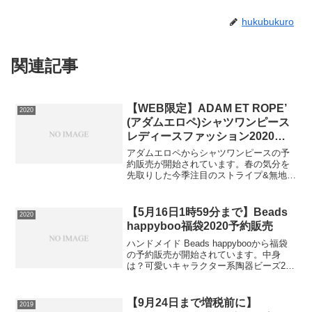
hukubukuro
関連記事
【WEB限定】ADAM ET ROPE’
2020
(アダムエロペ)シャツワンピース
レディースファッション2020予
約販売
アダムエロペからシャツワンピースの予
約販売が開始されています。春の気分を
先取りした今季注目のストライプ&無地シ
ャツワンピースさらっとした肌離れの良
い素材で、春先の着こなしにぴったりな
ロング丈のシャツワンピース。袖部分の
【5月16日1時59分まで】Beads
2020
タックと大胆に入ったス...
happyboo福袋2020予約販売
ハンドメイド Beads happybooから福袋
の予約販売が開始されています。中身
は？可愛いキャラクター系陶器ビーズ27
粒セット⇒福袋の在庫確認をしてみるこ
の福袋は送料無料ですので必ず手に入れ
たい人は早めの在庫確認をお願いしま
【9月24日まで増税前に】
2019
す。