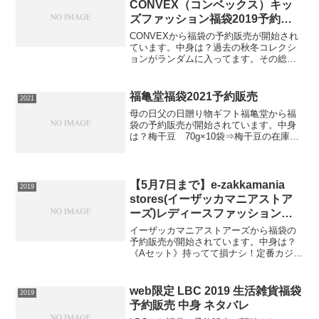
CONVEX（コンベックス）キッ
ズファッション福袋2019予約販
売。
CONVEXから福袋の予約販売が開始され
ています。中身は？過去の秋冬コレクシ
ョンがランダムに入ってます。その総額
は、15,555円相当！トップスのみの場合
もあります。アウター、ボトムスは入っ
ていない場合もあります。この福袋は送
福亀堂福袋2021予約販売
2021
料無料ですので...
母の日父の日贈り物ギフト福亀堂から福
袋の予約販売が開始されています。中身
は？梅干豆 70g×10袋⇒梅干豆の在庫確
認をしてみる必ず手に入れたい人は早め
の在庫確認をお願いします。
【5月7日まで】e-zakkamania
2019
stores(イーザッカマニアストア
ーズ)レディースファッション令
和記念選べる福袋2019予約販
イーザッカマニアストアーズから福袋の
売。
予約販売が開始されています。中身は？
《Aセット》持ってて損ナシ！定番カジュ
アルSET●ドレープシャツワンピース羽織
としても使える、ふんわり2wayワンピー
ス。●ボーダーカットソー当店大人気！し
web限定 LBC 2019 生活雑貨福袋
2019
っかり素材の...
予約販売 中身 ネタバレ