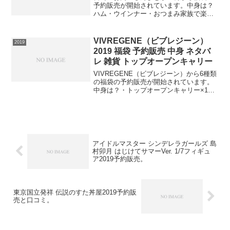
予約販売が開始されています。中身は？
ハム・ウインナー・おつまみ家族で楽し
めるセット⇒福袋の在庫確認をしてみる
必ず手に入れたい人は今すぐ在庫確認を
お願いします。
VIVREGENE（ビブレジーン）
2019
2019 福袋 予約販売 中身 ネタバ
レ 雑貨 トップオープンキャリー
VIVREGENE（ビブレジーン）から6種類
の福袋の予約販売が開始されています。
中身は？・トップオープンキャリー×1・
雑貨×5計6点です。⇒福袋の在庫確認はコ
チラこちらの中身は？・トップオープン
キャリー×1・雑貨×5計6点です。⇒福袋
の在庫...
アイドルマスター シンデレラガールズ 島
村卯月 はじけてサマーVer. 1/7フィギュ
ア2019予約販売。
東京国立発祥 伝説のすた丼屋2019予約販
売と口コミ。