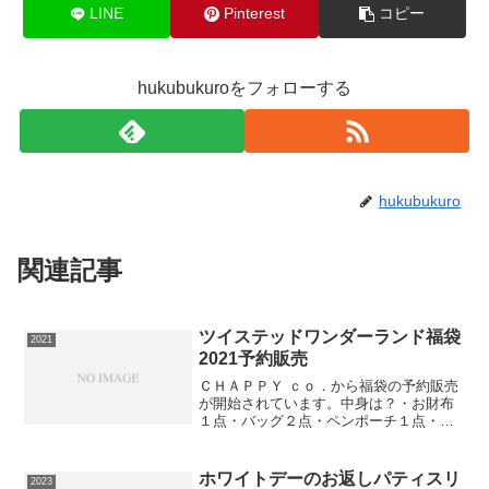
LINE
Pinterest
コピー
hukubukuroをフォローする
hukubukuro
関連記事
ツイステッドワンダーランド福袋
2021
2021予約販売
ＣＨＡＰＰＹ ｃｏ．から福袋の予約販売
が開始されています。中身は？・お財布
１点・バッグ２点・ペンポーチ１点・フ
ラットポーチ１点・パスケース１点・シ
ャープペン１点⇒福袋の在庫確認をして
みる必ず手に入れたい人は早めの在庫確
ホワイトデーのお返しパティスリ
2023