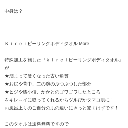
中身は？
Ｋｉｒｅｉピーリングボディタオル More
特殊加工を施した『ｋｉｒｅｉピーリングボディタオル』
が
★溜まって硬くなった古い角質
★お尻や背中、二の腕のぷつぷつした部分
★ヒジや膝小僧、かかとのゴワゴワしたところ
をキレ～イに取ってくれるからツルぴかタマゴ肌に！
お風呂上りのご自分の肌の違いにきっと驚くはずです！
このタオルは送料無料ですので