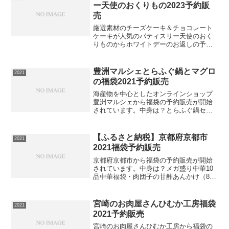
認をお願いします。NU...
ー天使のおくりもの2023予約販
売
厳選素材のチーズケーキ＆チョコレート
ケーキが人気のパティスリー天使のおく
りものからホワイトデーのお返しの予約
販売が開始されています。中身は？乳酸
菌フロマージュ キャラメル1個／268Kcal
乳酸菌フロマージュ ベリー＆クリーム1
豊洲マルシェとらふぐ鍋とマグロ
2021
個／250K...
の福袋2021予約販売
海産物を中心としたオンラインショップ
豊洲マルシェから福袋の予約販売が開始
されています。中身は？とらふぐ鍋セッ
ト（とらふぐ(大分県産養殖)）・とらふぐ
テッサ90g・とらふぐ鍋用身/あら500g・
とらふぐ唐揚げ400g・とらふぐ皮100g・
【ふるさと納税】京都府京都市
2021
とら...
2021福袋予約販売
京都府京都市から福袋の予約販売が開始
されています。中身は？メガ盛り中華10
品中華福袋・肉団子の甘酢あんかけ（8個
×1パック）・中華丼（300g×1パック）・
フカヒレ入り玉子スープ（250g×1パッ
ク）・麻婆春雨（250g×1パック）・若鶏
宮崎のお肉屋さんひむか工房福袋
2021
の...
2021予約販売
宮崎のお肉屋さんひむか工房から福袋の