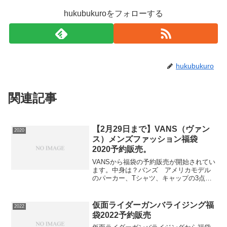
hukubukuroをフォローする
hukubukuro
関連記事
【2月29日まで】VANS（ヴァン
2020
ス）メンズファッション福袋
2020予約販売。
VANSから福袋の予約販売が開始されてい
ます。中身は？バンズ アメリカモデル
のパーカー、Tシャツ、キャップの3点が
入った福袋です。商品の確保がとても困
難なため、大変申し訳無いのですが、注
文数をかなり制限せざるを得なくなって
仮面ライダーガンバライジング福
2022
おります。出来る限...
袋2022予約販売