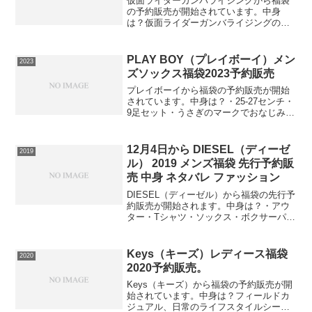
仮面ライダーガンバライジングから福袋
の予約販売が開始されています。中身
は？仮面ライダーガンバライジングのカ
ードが60枚入っています。カードがたく
さん欲しい方にお勧めです。買取した品
物なので、キズや汚れのあるカードが入
PLAY BOY（プレイボーイ）メン
2023
っている事もありますでき...
ズソックス福袋2023予約販売
プレイボーイから福袋の予約販売が開始
されています。中身は？・25-27センチ・
9足セット・うさぎのマークでおなじみの
ブランド・年間定番ソックスが9足入りま
す・2023 干支 卯（う）うさぎ年です⇒
福袋の在庫確認をしてみる必ず手に入れ
12月4日から DIESEL（ディーゼ
2019
たい人は...
ル） 2019 メンズ福袋 先行予約販
売 中身 ネタバレ ファッション
DIESEL（ディーゼル）から福袋の先行予
約販売が開始されます。中身は？・アウ
ター・Tシャツ・ソックス・ボクサーパン
ツ計4点です。⇒福袋の在庫確認はコチラ
この福袋は早期の完売が予想されます。
（現段階で全サイズ残り僅かです）完全
Keys（キーズ）レディース福袋
2020
数量限定販売で...
2020予約販売。
Keys（キーズ）から福袋の予約販売が開
始されています。中身は？フィールドカ
ジュアル、日常のライフスタイルシーン