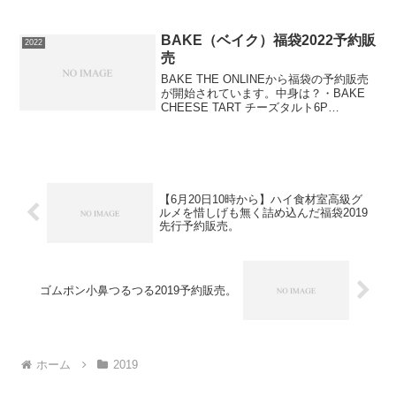
で活躍するアイテムです。【Rakuten
Fashion Lucky Bag Store】⇒福袋の在庫
確認をしてみるこの福袋は早...
BAKE（ベイク）福袋2022予約販
2022
売
BAKE THE ONLINEから福袋の予約販売
が開始されています。中身は？・BAKE
CHEESE TART チーズタルト6P
BOX（チーズ3個・カカオチョコ3個）・
Chocolaphil ガトーショコラ キューブ・
PRESS BUTT...
【6月20日10時から】ハイ食材室高級グ
ルメを惜しげも無く詰め込んだ福袋2019
先行予約販売。
ゴムポン小鼻つるつる2019予約販売。
ホーム
2019