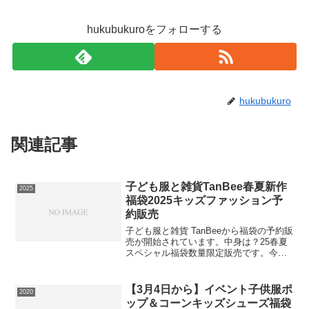
hukubukuroをフォローする
hukubukuro
関連記事
子ども服と雑貨TanBee春夏新作
2025
福袋2025キッズファッション予
約販売
子ども服と雑貨 TanBeeから福袋の予約販
売が開始されています。中身は？25春夏
スペシャル福袋数量限定販売です。今す
ぐ大活躍の当店取り扱いブランド1枚で通
常価格2,000円（税込）以上入り⇒福袋の
在庫確認をしてみる必ず手に入れたい人
【3月4日から】イベント子供服ポ
2020
は早め...
ップ＆コーンキッズシューズ福袋