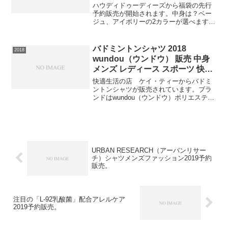
ン福袋2020先行予約販売。
ハウディドゥーディーズから福袋の先行
予約販売が開始されます。中身は？ベー
ジュ、アイボリーの2カラーが選べます。
【ミッキーキッズ】⇒福袋の在庫確認を
してみる早期の完売が予想されますので
必ず手に入れたい人は早めの在庫確認を
バドミントンシャツ 2018
2018
おねがいします。
wundou（ウンドウ） 販売 中身
メンズ レディース スポーツ 快適
生活の店 ケイ・ティー スポー
快適生活の店 ケイ・ティーからバドミ
ツウエア ユニフォーム Tシャツ
ントンシャツが販売されています。ブラ
ンドはwundou（ウンドウ）ポリエステル
練習着
100％ 吸汗速乾素材ホワイト・ロイヤル
ブルー・レッド・イエロー・ブラックか
ら選べます。ベーシックデザインでチー
ムに合わせやす...
URBAN RESEARCH（アーバンリサー
チ）シャツメンズファッション2019予約
販売。
注目の「L-92乳酸菌」配合アレルケア
2019予約販売。