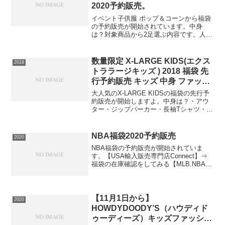
2020予約販売。
イベント子供服 ポップ＆コーンから福袋
の予約販売が開始されています。中身
は？対象商品から2足選ぶ内容です。人気
のNB（ニューバランス）やバネの力など
人気ブランドも対象です。⇒福袋の在庫
確認をしてみる販売期間は3月11日まで。
数量限定 X-LARGE KIDS(エクス
2018
この福袋は送料無...
トララージキッズ ) 2018 福袋 先
行予約販売 キッズ 中身 ファッシ
ョン
大人気のX-LARGE KIDSの福袋の先行予
約販売が開始しますよ。中身は？・アウ
ター・ジップパーカー・長袖Tシャツ・ト
レーナー・ニットキャップ計５点です
ね。⇒2018福袋X-LARGE KIDSの在庫確
認はココ数量限定なので早めの在庫確
NBA福袋2020予約販売
2020
認...
NBA福袋の予約販売が開始されていま
す。【USA輸入販売専門店Connect】⇒
福袋の在庫確認をしてみる【MLB.NBAグ
ッズショップ SELECTION】⇒福袋の在
庫確認をしてみる必ず手に入れたい人は
早めの在庫確認をお願いします。
【11月1日から】
2020
HOWDYDOODY’S（ハウディド
ゥーディーズ）キッズファッショ