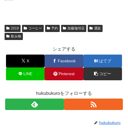
2019
コーヒー
予約
加藤珈琲店
通販
飲み物
シェアする
X
Facebook
はてブ
LINE
Pinterest
コピー
hukubukuroをフォローする
hukubukuro