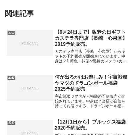
関連記事
【9月24日まで】敬老の日ギフト
2019
カステラ専門店【長崎 心泉堂】
2019予約販売。
カステラ専門店【長崎 心泉堂】からギ
フトの予約販売が開始されています。中
身は？1.黄色・抹茶or黒糖カステラ+カー
ド2.最中+長寿カステラ3.プリン+長寿カ
ステラ4.ジュレパフェ+長寿カステラ5.抹
茶or黒わらび餅+長寿カステラ6.コーヒ
何が出るかはお楽しみ！宇宙戦艦
2025
ー...
ヤマダのドラゴンボール福袋
2025予約販売
宇宙戦艦ヤマダから福袋の予約販売が開
始されています。中身は？当店が自信を
持ってお届けする、ドラゴンボール福袋
です。内容はレアなフィギュアだけでな
く、雑貨やタオルなどのドラゴンボール
グッズも幅広くカバーしております！
【12月1日から】ブルックス福袋
2020
何が出るかは、開いてから...
2020予約販売。