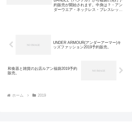
BANDEL（バンデル）から福袋の先行予
約販売が開始されます。中身は？・アン
ダーウエア・ネックレス・ブレスレッ
ト・タオル・トートバッグ計5点セットで
す。⇒福袋の在庫確認はコチラ販売期間
は12月17日までで、この福袋は送料無料
です。
UNDER ARMOUR(アンダーアーマー)キ
ッズファッション2019予約販売。
和食器と雑貨のお店ルアン福袋2019予約
販売。
ホーム
2019