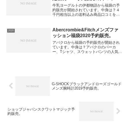
牛乳ヨーグルトの伊都物語から福袋の予
約販売が開始されています。中身は？４
千円相当以上の送料込み商品口コミを見
てみると「お得感たっぷりの福袋です！
味、品質は最高ですし、賞味期限にも余
裕があります。お気に入りの飲むヨーグ
Abercrombie&Fitchメンズファ
2020
ルトの他に、ミルクジャム...
ッション福袋2020予約販売。
アバクロから福袋の予約販売が開始され
ています。中身は？アバクロのパーカ
ー、Tシャツ、スウェットパンツの人気ア
イテム3点が入って税抜き13,000円の大変
お得な福袋です。⇒福袋の在庫確認をし
てみるこの福袋は送料無料ですので必ず
手に入れたい人は...
G-SHOCKブラックアンドローズゴールド
メンズ腕時計2019予約販売。
ショップジャパンスクワットマジック予
約販売。