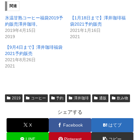
関連
氷温甘熟コーヒー福袋2019予
【1月18日まで】澤井珈琲福
約販売澤井珈琲。
袋2021予約販売
2019年4月15日
2021年1月16日
2019
2021
【9月4日まで】澤井珈琲福袋
2021予約販売
2021年8月26日
2021
2019
コーヒー
予約
澤井珈琲
通販
飲み物
シェアする
X
Facebook
はてブ
LINE
Pinterest
コピー