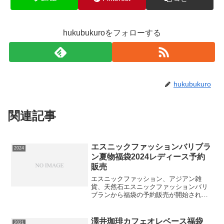
hukubukuroをフォローする
hukubukuro
関連記事
エスニックファッションバリブラ
2024
ン夏物福袋2024レディース予約
販売
エスニックファッション、アジアン雑
貨、天然石エスニックファッションバリ
ブランから福袋の予約販売が開始されて
います。中身は？バリブランオリジナル
デザインの商品から一点もの商品まで、
中身は最大3倍！トップス、アウター、ボ
澤井珈琲カフェオレベース福袋
2021