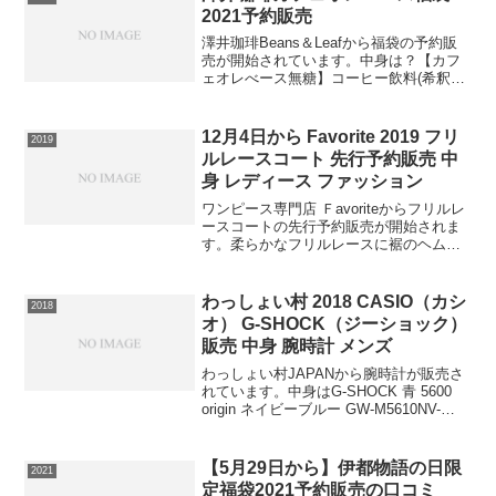
トム、スカート、ストール...
2021予約販売
澤井珈琲Beans＆Leafから福袋の予約販
売が開始されています。中身は？【カフ
ェオレべース無糖】コーヒー飲料(希釈用)
【カフェオレベース加糖】コーヒー飲料
(希釈用)(カフェインレス)500ml×2本澤井
珈琲で人気のスペシャルティコーヒー
12月4日から Favorite 2019 フリ
2019
を...
ルレースコート 先行予約販売 中
身 レディース ファッション
ワンピース専門店 Ｆavoriteからフリルレ
ースコートの先行予約販売が開始されま
す。柔らかなフリルレースに裾のヘムラ
インがポイントすっきりとした上身頃に
裾のフレアなヘムラインが着やせ効果上
品で大きめなパールボタンと裾内側には
わっしょい村 2018 CASIO（カシ
2018
スナップボタン...
オ） G-SHOCK（ジーショック）
販売 中身 腕時計 メンズ
わっしょい村JAPANから腕時計が販売さ
れています。中身はG-SHOCK 青 5600
origin ネイビーブルー GW-M5610NV-
2JF。色んなイメベントシーンや贈り物に
も最適です。⇒G-SHOCKの在庫確認はコ
チラこの腕時計は送...
【5月29日から】伊都物語の日限
2021
定福袋2021予約販売の口コミ