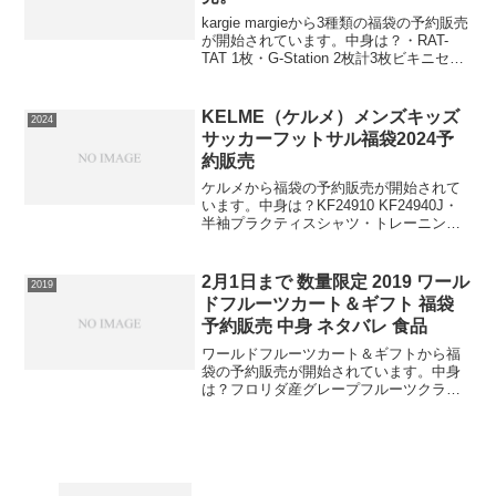
kargie margieから3種類の福袋の予約販売
が開始されています。中身は？・RAT-
TAT 1枚・G-Station 2枚計3枚ビキニセッ
トです。（4,400円相当）⇒福袋の在庫確
認をしてみるこちらの中身は？・RAT-
TAT 1枚・G...
KELME（ケルメ）メンズキッズ
2024
サッカーフットサル福袋2024予
約販売
ケルメから福袋の予約販売が開始されて
います。中身は？KF24910 KF24940J・
半袖プラクティスシャツ・トレーニング
ジャケット・トレーニングパンツ・ピス
テシャツ・ピステパンツ・ネックウォー
マー・エコバッグ7点セット【サッカー問
2月1日まで 数量限定 2019 ワール
2019
屋】（メ...
ドフルーツカート＆ギフト 福袋
予約販売 中身 ネタバレ 食品
ワールドフルーツカート＆ギフトから福
袋の予約販売が開始されています。中身
は？フロリダ産グレープフルーツクラシ
カルルビーホワイト約3kg⇒福袋の在庫確
認はコチラこの福袋は数量限定ですので
必ず手に入れたい人は早めの在庫確認を
お願いします。この福...