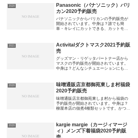
Panasonic（パナソニック）バリ
2020
カン2020予約販売
パナソニックからバリカンの予約販売が
開始されています。中身は？誰でも簡
単・キレイにカットできる、カットモー
ド。2種類のスライドアタッチメント付属
で、いろいろな髪型が簡単に実現。⇒バ
リカンの在庫確認をしてみるこのバリカ
Activitalダクトマスク2021予約販
2021
ンは送料無料ですので必ず...
売
グッズマン・リゲッタパートナー店から
マスクの予約販売が開始されています。
中身は？どんなシチュエーションにもオ
ススメ！皆様のマスクの悩みにアプロー
チし、肌に優しく、スタイリッシュにカ
ッコよくキマるマスクをご用意しまし
味噌通販店京都御苑東しま村福袋
2020
た。⇒マスクの在庫確認をし...
2020予約販売
味噌通販店京都御苑東しま村から福袋の
予約販売が開始されています。中身は？
柳屋本店の佃煮4種類セットです。かつお
佃煮、まぐろ佃煮、ほたて佃煮、あさり
佃煮が入っています。婚礼の引出物にも
使われている高級素材を使用した佃煮で
kargie margie（カージィマージ
2020
す。柔らかく、少し甘め...
ィ）メンズ下着福袋2020予約販
売。