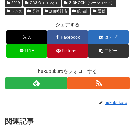
2019
CASIO（カシオ）
G-SHOCK（ジーショック）
メンズ
予約
加藤時計店
腕時計
通販
シェアする
X
Facebook
はてブ
LINE
Pinterest
コピー
hukubukuroをフォローする
hukubukuro
関連記事