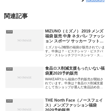
hukubukuro
関連記事
MIZUNO（ミズノ） 2019 メンズ
2019
福袋 販売 中身 ネタバレ ファッシ
ョン スポーツ サッカー フットサ
ルウェア
ミズノから2種類の福袋が販売されていま
す。中身は？・ピステシャツ・ピステパ
ンツ・ストレッチフリースシャツ・スト
レッチフリースパンツ・インナーシャ
ツ・ネックウォーマー計6点です。【イエ
ロー】⇒福袋の在庫確認はコチラ【ブル
食品ロス削減支援もったいない福
2020
ー】⇒福袋の在庫確認は...
袋夏2020予約販売
WAKEARYから福袋の予約販売が開始さ
れています。中身は？食品ロス削減支援
として当ショップが選んだ食品詰め合わ
せセットになります。賞味期限間近(最短
8/31以降)、パッケージ変更品、生産数調
整品等、有名メーカーの商品合計50点以
THE North Face（ノースフェイ
2020
上を送料無...
ス）メンズファッション福袋
2020予約販売