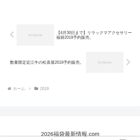
500g×3袋コーヒーなら11年連続ショッ
プ・オブ・ザ・イヤー受賞の澤井珈琲。
ご注文を頂いてから焙煎したコーヒー、
コーヒー豆...
【4月30日まで】リラックマアクセサリー
福袋2019予約販売。
数量限定近江牛の松喜屋2019予約販売。
ホーム
2019
2026福袋最新情報.com