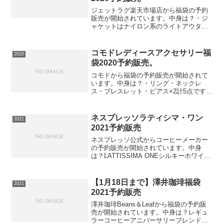
ジェットラグ楽天市場店から福袋の予約
販売が開始されています。中身は？・ジ
ャケットはナイロン系のライトアウター
1点・パーカー1点・Tシャツ 1点計3点で
す。⇒福袋の在庫確認をしてみるこの福
袋は送料無料ですので必ず手に入れたい
コモドレディースアクセサリー福
2020
人は早めの在庫確...
袋2020予約販売。
コモドから福袋の予約販売が開始されて
います。中身は？・リング・ネックレ
ス・ブレスレット・ピアス×2計5点です。
（原価9,000円以上）20パターンの中から
選びます。⇒福袋の在庫確認をしてみる
この福袋は送料無料ですので必ず手に入
ネスプレッソラティシマ・ワン
2021
れたい人は早め...
2021予約販売
ネスプレッソ公式からコーヒーメーカー
の予約販売が開始されています。中身
は？LATTISSIMA ONEシルキーホワイト
F111-WH-W「こだわりのコーヒー」を
「ボタンひとつ」で抽出。ラティシマ・
ワンは、ミルクを使ったレシピも楽しみ
【1月18日まで】澤井珈琲福袋
2021
たい人...
2021予約販売
澤井珈琲Beans＆Leafから福袋の予約販
売が開始されています。中身は？レギュ
ラーコーヒーアニバーサリーブレンド