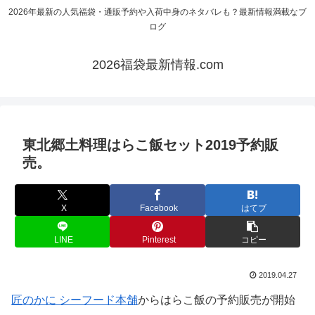
2026年最新の人気福袋・通販予約や入荷中身のネタバレも？最新情報満載なブ
ログ
2026福袋最新情報.com
東北郷土料理はらこ飯セット2019予約販
売。
X
Facebook
はてブ
LINE
Pinterest
コピー
2019.04.27
匠のかに シーフード本舗
からはらこ飯の予約販売が開始