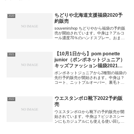
ちどりや北海道支援福袋2020予
2020
約販売
souvenirshop ちどりやから福袋の予約販
売が開始されています。中身は？アルコ
ール濃度70％のハンドスプレー。おまけ
でじゃがポックルが2箱付いてくる！⇒福
袋の在庫確認をしてみるこの福袋は送料
無料ですので必ず手に入れたい人は早め
【10月1日から】pom ponette
2021
の在庫...
junior（ポンポネットジュニア）
キッズファッション福袋2021先
行予約販売。
ポンポネットジュニアから2種類の福袋の
先行予約販売が開始されます。中身は？
コート、ニットプルオーバー、裏毛トレ
ーナー、肩ヒモつきスカート、Tシャツ、
ティペットのフェミニンな6点セットで
す。コートはお出かけにも学校にも着て
ウエスタンポロ靴下2022予約販
2022
いけるように、シンプ...
売
ウエスタンポロから靴下の予約販売が開
始されています。中身は？ビジネスシー
ンにもカジュアルにも使える使い回し抜
群の楽天靴下ランキング１位獲得のウエ
スタンPOLOソックス５足セットおしゃ