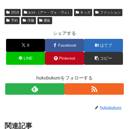
2019
a.v.v （アー・ヴェ・ヴェ）
キッズ
ファッション
予約
洋服
通販
シェアする
X
Facebook
はてブ
LINE
Pinterest
コピー
hukubukuroをフォローする
hukubukuro
関連記事