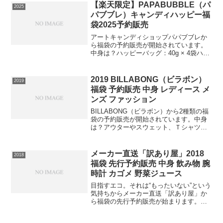
れなワンポイントが高級感をぐっと引き
【楽天限定】PAPABUBBLE（パ
2025
上げる白 黒 紺 グレ...
パブブレ）キャンディハッピー福
袋2025予約販売
アートキャンディショップパパブブレか
ら福袋の予約販売が開始されています。
中身は？ハッピーバッグ：40g × 4袋ハッ
ピーミックス：100g × 1袋何が届くかお
楽しみ！パパブブレのハッピー福袋。フ
ードロス対策のために規格外や季節外れ
2019 BILLABONG（ビラボン）
2019
などの訳...
福袋 予約販売 中身 レディース メ
ンズ ファッション
BILLABONG（ビラボン）から2種類の福
袋の予約販売が開始されています。中身
は？アウターやスウェット、Ｔシャツ、
バッグなど35,600円相当⇒福袋の在庫確
認はコチラこちらの中身は？ジャケット
やスウェット、ビーニー、バッグなどが
メーカー直送「訳あり屋」2018
2018
入っていま...
福袋 先行予約販売 中身 飲み物 腕
時計 カゴメ 野菜ジュース
目指すエコ。それは“もったいない”という
気持ちからメーカー直送「訳あり屋」か
ら福袋の先行予約販売が始まります。中
身は？内容量は福袋品40商品以上で一番
人気のカゴメ野菜ジュース48本に「ドリ