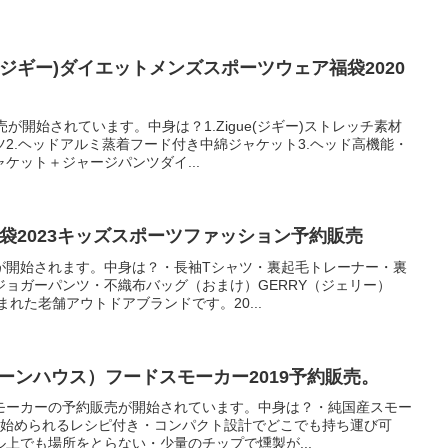
ue(ジギー)ダイエットメンズスポーツウェア福袋2020
が開始されています。中身は？1.Zigue(ジギー)ストレッチ素材
2.ヘッドアルミ蒸着フード付き中綿ジャケット3.ヘッド高機能・
ケット＋ジャージパンツダイ...
福袋2023キッズスポーツファッション予約販売
が開始されます。中身は？・長袖Tシャツ・裏起毛トレーナー・裏
ョガーパンツ・不織布バッグ（おまけ）GERRY（ジェリー）
まれた老舗アウトドアブランドです。20...
グリーンハウス）フードスモーカー2019予約販売。
モーカーの予約販売が開始されています。中身は？・純国産スモー
に始められるレシピ付き・コンパクト設計でどこでも持ち運び可
上でも場所をとらない・少量のチップで燻製が...