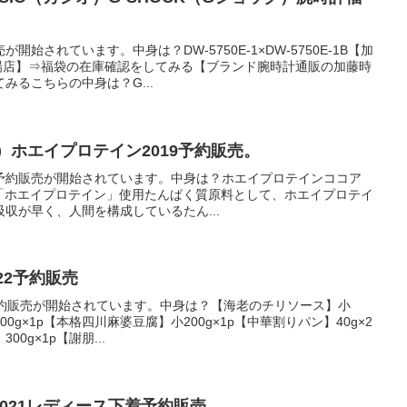
始されています。中身は？DW-5750E-1×DW-5750E-1B【加
場店】⇒福袋の在庫確認をしてみる【ブランド腕時計通販の加藤時
みるこちらの中身は？G...
ン）ホエイプロテイン2019予約販売。
予約販売が開始されています。中身は？ホエイプロテインココア
特徴１「ホエイプロテイン」使用たんぱく質原料として、ホエイプロテイ
収が早く、人間を構成しているたん...
22予約販売
予約販売が開始されています。中身は？【海老のチリソース】小
00g×1p【本格四川麻婆豆腐】小200g×1p【中華割りパン】40g×2
0g×1p【謝朋...
2021レディース下着予約販売