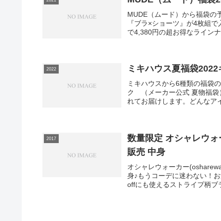
MUDE（ムード）から福袋の
『ブラ×ショーツ』が4枚組で入
で4,380円の超お得なライン
ミキハウス夏福袋202
2022
ミキハウスから6種類の福袋
ク （メーカー公式 夏物福
れてお届けします。どんなアイ
数量限定 オシャレウォーカ
2017
販売 中身
オシャレウォーカー(oshare
身♪もうコーデに迷わない！お
offにも使えるストライプ柄ブラ