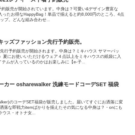
予約販売が開始されています。中身は？可愛い&デザイン豊富な
ったお得なHappyBag！単品で揃えると約8,000円のところ、4点
ナップ。どんな組み合わせ...
2キッズファッション先行予約販売。
の先行予約販売が開始されます。中身は？ミキハウス サマーパッ
袋）夏にお使いいただけるウェア４点以上をミキハウスの紙袋に入
テムが入っているのかはお楽しみに【e-子...
ー osharewalker 洗練モードコーデSET 福袋
walker)のコーデSET福袋が販売しました。届いてすぐにお洒落に変
洒落な即戦力itemばかりを揃えたその気になる中身は？・onにも
ウス・オトナ女...