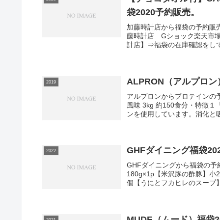
袋2020予約販売。
加藤時計店から福袋の予約販売が開
藤時計店 Gショック楽天市
計店】⇒福袋の在庫確認をして
ALPRON（アルプロ
2019
アルプロンからプロテインの
風味 3kg 約150食分・
ンを使用しています。消化と吸
GHFダイニング福袋20
2022
GHFダイニングから福袋の
180g×1p【米沢豚の酢豚】小2
個【うにとフカヒレのスープ】30
MUDE（ムード）福袋
2021