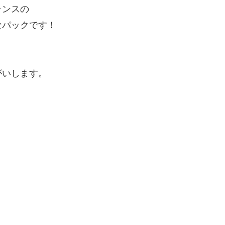
ランスの
なパックです！
がいします。