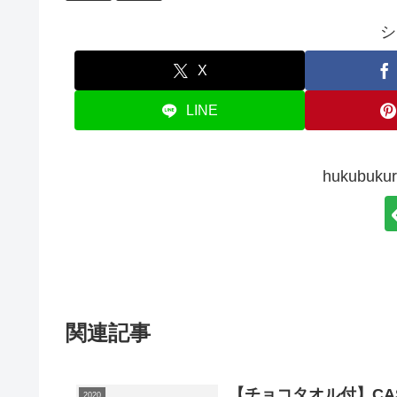
シ
X
LINE
hukubu
関連記事
【チョコタオル付】CA
2020