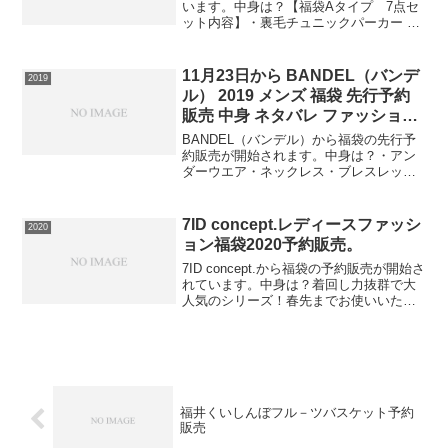
います。中身は？【福袋Aタイプ 7点セ
ット内容】・裏毛チュニックパーカー or
裏毛ロングパーカーワンピースのいずれ
か 1枚・テレコリブ 2WAYVネックカーデ
ィガン 1枚・コットン100％ 華奢見えT
11月23日から BANDEL（バンデ
2019
シ...
ル） 2019 メンズ 福袋 先行予約
販売 中身 ネタバレ ファッション
健康アクセサリー ブレスレット
BANDEL（バンデル）から福袋の先行予
約販売が開始されます。中身は？・アン
ダーウエア・ネックレス・ブレスレッ
ト・タオル・トートバッグ計5点セットで
す。⇒福袋の在庫確認はコチラ販売期間
は12月17日までで、この福袋は送料無料
7ID concept.レディースファッシ
2020
です。
ョン福袋2020予約販売。
7ID concept.から福袋の予約販売が開始さ
れています。中身は？着回し力抜群で大
人気のシリーズ！春先までお使いいただ
けるニットが詰まったお得な福袋です。
【丸井（マルイ）】⇒福袋の在庫確認を
してみるこの福袋は早期の完売が予想さ
れますので...
福井くいしんぼフル－ツバスケット予約
販売