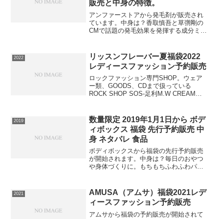
販売と中身の特徴。
アンファーストアから発毛剤が販売され
ています。中身は？香取慎吾と草彅剛の
CMで話題の発毛効果を発揮する成分ミノ
キシジル５％配合スカルプＤ メディカル
ミノキ５。【特徴】●ミノキシジルを５％
配合した男性の壮年性脱毛症における発
リッスンフレーバー夏福袋2022
2022
毛剤。●キャップを...
レディースファッション予約販売
ロックファッション専門SHOP。ウェア
ー類、GOODS、CDまで扱っている
ROCK SHOP SOS-足利M.W CREAM
SODAから福袋の予約販売が開始されて
います。中身は？商品は福袋限定 グミベ
アTシャツ(肩幅52cn/身幅59cm...
数量限定 2019年1月1日から ボデ
2019
ィボックス 福袋 先行予約販売 中
身 ネタバレ 食品
ボディボックスから福袋の先行予約販売
が開始されます。中身は？毎日のおやつ
や身体づくりに。もちもちふわふわパン
ケーキでタンパク質をしっかり補給！プ
ロテインパンケーキです。「プロテイン
パンケーキ」は、美味しく、簡単に作れ
AMUSA（アムサ）福袋2021レデ
2021
るパンケーキミックスです...
ィースファッション予約販売
アムサから福袋の予約販売が開始されて