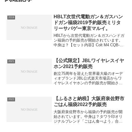
HBLT次世代電動ガン＆ガスハン
2019
ドガン福袋2019予約販売ミリタ
リーサバゲー東京マルイ。
HBLTから次世代電動ガン＆ガスハンドガ
ン福袋の予約販売が開始されています。
中身は？【セット内容】Colt M4 CQB-R
Black｜No.08（次世代電動ガン） x 1次
世代電動ガン用マガジン
HK416（M4/SCAR-L） 用（5...
【公式限定】JBLワイヤレスイヤ
2021
ホン2021予約販売
創立75周年を迎えた世界最大級のオーデ
ィオブランドJBL公式楽天市場店からワ
イヤレスイヤホンの予約販売が開始され
ています。中身は？ワイヤレスイヤホン
LIVE PRO+ TWS小型でもパワフル。ノ
イキャン機能搭載⇒ワイヤレスイヤホン
【ふるさと納税】大阪府泉佐野市
2022
の在庫確認...
ごはん福袋2022予約販売
大阪府泉佐野市から福袋の予約販売が開
始されています。中身は？タワラ印オリ
ジナルブレンド「ごはん食べよう」合計
15kg（5kg×3袋）大阪で長年愛され続け
るタワラ印のお米は、独自のブレンドで