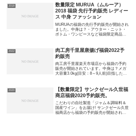
お米の美味しさを引き出します。歴史の
数量限定 MURUA（ムルーア）
2018
中で培われた知識...
2018 福袋 先行予約販売 レディー
ス 中身 ファッション
MURUAの福袋の先行予約販売が開始され
ました。中身は？・アウター・ニット・
ボトム・ワンピースなど福袋限定商品５
点（外袋込み）とセール商品が１点入り
計６点ですね。ブラックとグレーの２種
類から選べます。⇒MURUA福袋2018の
肉工房千里屋唐揚げ福袋2022予
2022
在庫確認はコチ...
約販売
肉工房千里屋楽天市場店から福袋の予約
販売が開始されています。中身は？メガ
大容量3.0kg(目安：8～9人前)目指したの
は老舗専門店に負けない味!!千里屋こだわ
り肉惣菜!! 簡単! 便利! 旨さ抜群!身付きの
良いモモ肉のみを使用し和風だしで ...
【数量限定】サンクゼール久世福
2020
商店福袋2020予約販売。
こだわりの自社製造「ジャム＆調味料＆
国産ワイン」をお届け! サンクゼール久世
福商店から福袋の予約販売が開始されて
います。中身は？風味豊かな万能だし 5
包あさりとにんにくのトマトソース220g
パンにもおすすめ 海苔バター145gこめ
油をつかっ...