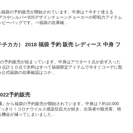
ム）から福袋の予約販売が開始されています。中身は？今すぐ使える
ピアスやシルバー925デザインチェーンチョーカーの即戦力アイテム
ピーバッグです。⇒福袋の在庫確...
（チチカカ） 2018 福袋 予約 販売 レディース 中身 フ
の福袋の予約販売が始まっています。中身はアウター１点が必ず入った
３点計１０点で衣料はすべて福袋限定アイテムで今すぐコーデに取
カカ公式福袋の在庫確認はコチ...
022予約販売
國』から福袋の予約販売が開始されています。中身は？約10,000
00円ぽっきり！コロナウイルス感染症拡大が続き、出張者や観光客、焼
機会が減ってしまいました...