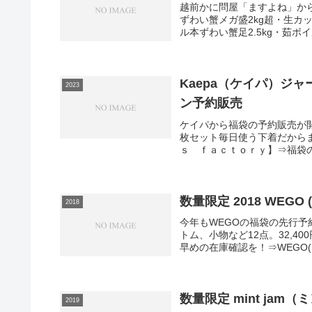
越前かに問屋「ますよね」か
ずわい蟹メガ盛2kg超・生カット
ル本ずわい蟹足2.5kg・茹ボイル
Kaepa（ケイパ）ジ
2023
ン予約販売
ケイパから福袋の予約販売が開
枚セット毎日使う下着だから
ｓ ｆａｃｔｏｒｙ】⇒福袋の
数量限定 2
2018
今年もWEGOの福袋の先行
トム、小物など12点。32,
早めの在庫確認を！⇒WEGO(
数量限定 mint jam（ミントジャム） 2019 レディース福袋 予約販売 中身
2019