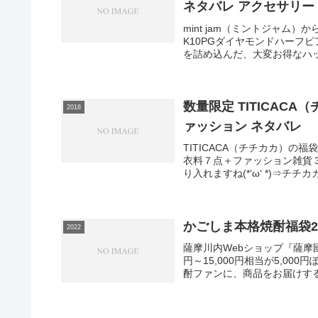
ネタバレ アクセサリー
mint jam（ミントジャ
K10PGダイヤモンドハーフ
を詰め込んだ、大変お得なハッ
数量限定 TITICACA
2018
ァッション ネタバレ
TITICACA（チチカカ）
衣料７点＋ファッション雑貨
り入れますね(*‘ω‘ *)⇒チチ
かごしま本格焼酎福袋2
2022
薩摩川内Webショップ『薩摩
円～15,000円相当が5,0
酎ファンに、商品をお届けする