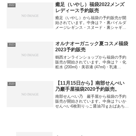
マンニット4.お洒落シルエットで気分
癒足（いやし）福袋2022メンズ
2022
も...
レディース予約販売
癒足（いやし）から福袋の予約販売が開
始されています。中身は？・裏パイルダ
メージレギンス・スヌード・裏シャギー
レッグウォーマー・裏シャギーアームカ
バー・フリース3wayネックウォーマー癒
足限定！あったか系アイテムが5点入って
オルナオーガニック夏コスメ福袋
2023
2,022円！⇒福...
2023予約販売
鶴西オンラインショップから福袋の予約
販売が開始されています。中身は？・化
粧水 (200ml)・美容液 (47ml)・乳液
(150ml)・クレンジングジェル (130g)・泥
洗顔 (130g)通常価格11,710円（税込）が
4,980円⇒福...
【11月15日から】南部せんべい
2020
乃巖手屋福袋2020予約販売。
南部せんべい乃 巖手屋から福袋の予約
販売が開始されています。中身は？いか
せんべい6枚割りっこ醤油70ｇおばあちゃ
んごま12枚なにゃどやら9種18枚割りせん
＆柿ピー醤油味35ｇゴマポンピー4粒×4
袋南部せんべい源たれ味7種 36枚+4袋
（3,...