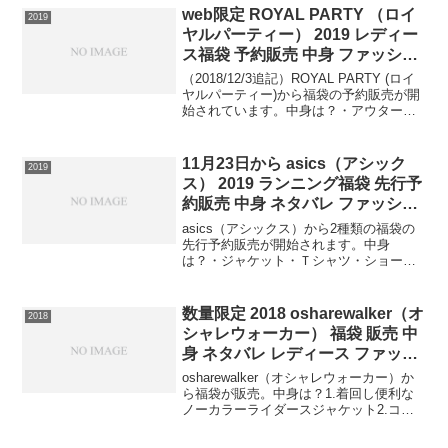
web限定 ROYAL PARTY （ロイ
2019
ヤルパーティー） 2019 レディー
ス福袋 予約販売 中身 ファッショ
ン バッグ
（2018/12/3追記）ROYAL PARTY (ロイ
ヤルパーティー)から福袋の予約販売が開
始されています。中身は？・アウター・
ワンピース・ニット・トップスが必ず入
った約4～5万円相当が入った豪華5点セッ
トです。⇒福袋の在庫確認はコチラ⇒...
11月23日から asics（アシック
2019
ス） 2019 ランニング福袋 先行予
約販売 中身 ネタバレ ファッショ
ン スポーツ メンズ レディース
asics（アシックス）から2種類の福袋の
先行予約販売が開始されます。中身
は？・ジャケット・Ｔシャツ・ショー
ツ・グローブ・ウェストバック・ソック
ス・ジムサック計7点です。⇒福袋の在庫
確認はコチラこちらの中身は？・ジャケ
数量限定 2018 osharewalker（オ
2018
ット・Tシャツ・ショー...
シャレウォーカー） 福袋 販売 中
身 ネタバレ レディース ファッシ
ョン
osharewalker（オシャレウォーカー）か
ら福袋が販売。中身は？1.着回し便利な
ノーカラーライダースジャケット2.コー
デ格上げ、リボンタイストライプブラウ
ス3.コットン100％！きれいVネックドル