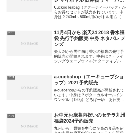
レ マイボトル 飲み物 ティーパッ
ク アイスティー 紅茶 日本茶 緑茶
CuckooTeabag（ククーティーバッグ）か
中国茶 ハーブティー 健康茶 チャ
らお得なセットが販売されています。中
身は？240ml～500ml用のボトル用△（サ
イ ミルクティー
ンカク）ティーバッグの中からお好きな
4個Packを4種類（計16個）選べるお試し
セットです。⇒選べる240〜...
11月4日から 楽天24 2018 香水福
2018
袋 先行予約販売 中身 ネタバレ メ
ンズ
楽天24から男性向け香水の福袋の先行予
約販売が開始されます。中身は？・ライ
ジングウェーブウィル(エタニティブル
ー)50mL・ライジングウェーブフリー(ラ
イトブルー) 30mL・ボディファンタジー
ボディスプレー GET UP！WAKE UP...
a-cuebshop（エーキューブショ
2021
ップ）2021予約販売
a-cuebshopからの予約販売が開始されて
います。中身は？ボタニカルオールイン
ワンゲル【180g】どろばーゆ あわ洗顔
Ａ【120g】98％が天然成分でできてお
り、13種類の天然エキス、さらに「リン
ゴ幹細胞エキス」「13種類の天然エキ
お中元お歳暮内祝いのセテラ九州
2024
ス」...
福袋2024予約販売
九州から、麺類を中心に至高の食品を紹