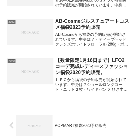
介お中元お歳暮内祝いのセテラから福袋
の予約販売が開始されています。中身
は？長崎カステラあまおう丸ぼうろor黒
砂糖ぼうろ(どれが届くかお楽しみ)丸ぼう
ろカレー 3食博多ラーメン3食島原手延べ
AB-Cosmeジルスチュアートコス
2023
そうめん 2種食...
メ福袋2023予約販売
AB-Cosmeから福袋の予約販売が開始さ
れています。中身は？・ディープヘッド
クレンズホワイトフローラル 280g・ボデ
ィミルクチェリーホワイトフローラル
250ml 限定・アイダイヤモンド グリマー
#02 amethyst gem 3....
【数量限定1月16日まで】LFO2
2020
コーデ完成レディースファッショ
ン福袋2020予約販売。
ＬＦＯから福袋の予約販売が開始されて
います。中身は？ショールロングコー
ト・ニット２枚・ワイドパンツ ひざ丈ス
カート・クラッチバッグ・ストール・タ
イツ2コーデが完成のドーンと8点入り！
先の季節にも着回しできる豪華ラインナ
ップです！定価にすると...
POPMART福袋2020予約販売