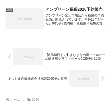
キュア』より、「キュアフレンズぬいぐ
るみ キュアラメール」が登場！コンパ
クトなサイズ感で座らせることができま
アンブリーン福袋2020予約販売
2020
す。触り心地の良いぬい...
アンブリーン楽天市場店から福袋の予約
販売が開始されています。中身は？ど～
んと8本お得感満載！傘福袋⇒福袋の在庫
確認をしてみるこの福袋は送料無料です
ので必ず手に入れたい人は早めの在庫確
認をお願いします。
【6月30日まで】よなよなの里エールビー
ル醸造所クラフトビール2020予約販売
まつお食肉卸株式会社福袋2020予約販売
ホーム
2020