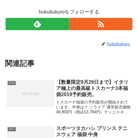
hukubukuroをフォローする
hukubukuro
関連記事
【数量限定9月29日まで】イタリ
2019
ア極上の最高級トスカーナ3本福
袋2019予約販売。
トスカーナ福袋の予約販売が開始されて
います。中身は？ ソライア 通常販売価格
49,800円（税込53,784円）ティニャネロ
と対を成すスーパータスカンティニャネ
ロを生み出した名門アンティノリが造る
もう一つのスーパータスカン。サンジョ
スポーツタカハシ プリンス テニ
2017
ヴェー...
スウェア 福袋 中身