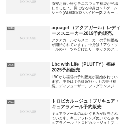
激安お買い得なテニスウェア福袋が登場
しましたよ。気になる中身は？1.ゲーム
シャツ(WL6081/127ネイビー)2.スカート
(WL6336/124ロイヤルブルー)3.フェイス
タオル(PT752/455ネイビーマゼンタ)4.リ
ストバンド(PK...
aquagirl （アクアガール）レディ
2019
ーススニーカー2019予約販売。
アクアガールからスニーカーの予約販売
が開始されています。中身は？アウトソ
ールのパーツを分けたリーボックのアイ
コニックなディテール「スプリットツー
リング」を採用。さらにミッドソールと
アウトソールを一体化することで軽量化
Lbc with Life（PLUFFY）福袋
2025
とクッション性を追求した...
2025予約販売
LBCから福袋の予約販売が開始されてい
ます。中身は？合計6点セットの香り福
袋。ディフューザー、フレグランスジェ
ル、サシェ、リネンスプレー、バスソル
トなど香りを楽しむ福袋。空間をより美
しく豊かにする香りアイテムが入った豪
トロピカル～ジュ！プリキュア・
2021
華6点セット【丸井（マ...
キュアラメール予約販売
キュアラメールのぬいぐるみが販売され
ています。キュアフレンズぬいぐるみ キ
ュアラメール『トロピカル～ジュ！プリ