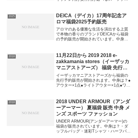
ス福袋⇒福袋の在庫確認をしてみる必ず
手に入れたい人は早めの在庫確認をお願
いします。
DEICA（デイカ）17周年記念ア
2025
ロマ福袋2025予約販売
アロマのある優雅な生活を演出する上質
で本物の香りのブランドDEICAから福袋
の予約販売が開始されています。中身
は？アロマディフューザーを中心に魅力
的なアロマグッズが盛りだくさん詰まっ
た豪華なセット。心を癒す香りと共に、
11月22日から 2019 2018 e-
2018
毎日を豊かに彩るアロマ...
zakkamania stores（イーザッカ
マニアストアーズ） 福袋 先行予
約販売 中身 ネタバレ レディース
イーザッカマニアストアーズから福袋の
ファッション
先行予約販売が開始されます。中身は？●
アウター×1点●ライトアウター×1点●ワン
ピース×1点●ニット×3点●トップス×2点計
8点が詰まった秋冬対策バッチリの福袋で
す。⇒福袋の在庫確認はコチラこの福袋
2018 UNDER ARMOUR（アンダ
2018
は送料...
ーアーマー） 夏福袋 販売 中身 メ
ンズ スポーツ ファッション
UNDER ARMOUR(アンダーアーマー)の
福袋が販売されています。中身は？・ダ
ッフルバッグ・迷彩Tシャツ・ハーフパン
ツ・スポーツ AV CAP計4点です。⇒アン