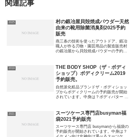
関連記事
村の鍛冶屋貝殻焼成パウダー天然
2025
由来の靴用除菌消臭剤2025予約
販売
燕三条の技術を使ったアウトドア、鍛冶
職人が作る刃物・園芸用品の製造販売村
の鍛冶屋から貝殻焼成パウダーの予約販
売が開始されています。中身は？お出か
け前にさっと一振り！天然由来の靴用除
菌消臭剤！靴の臭いは雑菌とその雑菌か
THE BODY SHOP（ザ・ボディ
2019
ら出る酸性臭のイソ吉草酸...
ショップ）ボディクリーム2019
予約販売。
自然派化粧品ブランドザ・ボディショッ
プからボディクリームの予約販売が開始
されています。中身は？ボディバター シ
ア 200ml（イギリス製）やさしいシアの
香りの全身用モイスチャライザーです。
シアバター、ココアバター、ババスオイ
スーツケース専門店busyman福
2021
ル配合でひじ、ひ...
袋2021予約販売
スーツケース専門店 busymanから福袋の
予約販売が開始されています。中身は？
イケメン向け女神向け選べるスーツケー