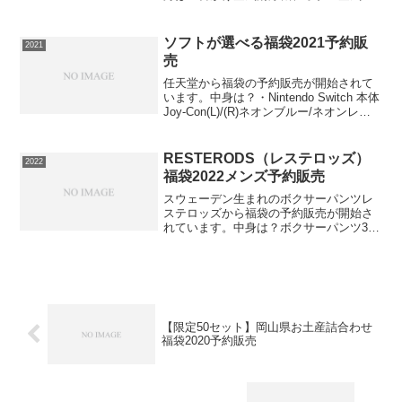
浄機、UV殺菌灯、miniミスト加湿器、ア
ロマエッセンシャルオイル約16,000円以
上相当が入った当店の人気 除菌グッズ
ソフトが選べる福袋2021予約販
2021
全部一式揃う...
売
任天堂から福袋の予約販売が開始されて
います。中身は？・Nintendo Switch 本体
Joy-Con(L)/(R)ネオンブルー/ネオンレッ
ド・お好きなNintendo Switch用ソフト 1
本・Nintendo Switch専用 画...
RESTERODS（レステロッズ）
2022
福袋2022メンズ予約販売
スウェーデン生まれのボクサーパンツレ
ステロッズから福袋の予約販売が開始さ
れています。中身は？ボクサーパンツ3枚
セットウエストゴムのロゴがポイントの
シンプルな無地シルクのようなしなやか
さが特徴のバンブー素材を使用。⇒パン
ツの在庫確認をしてみる...
【限定50セット】岡山県お土産詰合わせ
福袋2020予約販売