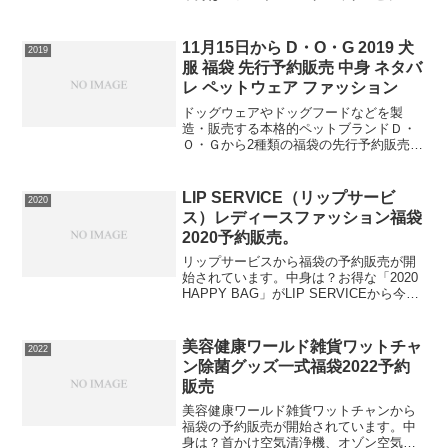
袋セット⇒福袋の在庫確認をしてみるこ
ちらの中身は？フェイスマスクパック福
袋セット⇒福袋の在庫確認をしてみる必
11月15日から D・O・G 2019 犬
2019
ず手に入れたい人...
服 福袋 先行予約販売 中身 ネタバ
レ ペットウェア ファッション
ドッグウェアやドッグフードなどを製
造・販売する本格的ペットブランドＤ・
Ｏ・Ｇから2種類の福袋の先行予約販売が
開始されます。福袋Aの中身は？・ウェア
3点・スヌーピーブランケット⇒オリジナ
ル福袋 Aの在庫確認はコチラ福袋Bの中身
LIP SERVICE（リップサービ
2020
は？・ウェア6点...
ス）レディースファッション福袋
2020予約販売。
リップサービスから福袋の予約販売が開
始されています。中身は？お得な「2020
HAPPY BAG」がLIP SERVICEから今年
も登場気になる中身は、アウターとボタ
ンリブニット、ニットポーチその他3点が
ボストンBAGに必ず入っている豪華な...
美容健康ワールド雑貨ワットチャ
2022
ン除菌グッズ一式福袋2022予約
販売
美容健康ワールド雑貨ワットチャンから
福袋の予約販売が開始されています。中
身は？首かけ空気清浄機、オゾン空気清