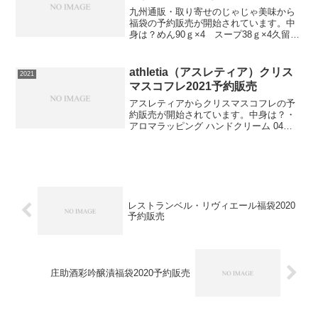
九州通販・取り寄せのじゃじゃ美味から
福袋の予約販売が開始されています。中
身は？めん90ｇ×4 スープ38ｇ×4久留米
豚骨ラーメン 4食セット⇒久留米ラーメ
ン4食の在庫確認をしてみる必ず手に入れ
たい人は早めの在庫確認をお願いしま
athletia（アスレティア）クリス
2021
す。
マスコフレ2021予約販売
アスレティアからクリスマスコフレの予
約販売が開始されています。中身は？・
アロマラッピング ハンドクリーム 04
GINGER LATTE（30g／ハンドクリーム
／現品）・アロマラッピング ボディクリ
ーム 04 GINGER LATTE（16...
レストランベル・リヴィエール福袋2020
予約販売
庄助酒彩吟醸漬福袋2020予約販売