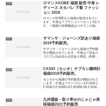
を広めにして、顔周りをすっきりと仕上
ロマンスKOBE 福袋 販売 中身 レ
2018
げ。ブルゾンは...
ディース ネタバレ 下着 ファッシ
ョン 2018
ロマンスKOBEから福袋が販売されてい
ます。中身は？ブラショーツセット3点で
す。⇒福袋の在庫確認はコチラこの福袋
は送料無料です。
サマンサ・ジョーンズ訳あり福袋
2019
2019予約販売。
サマンサ・ジョーンズから福袋の予約販
売が開始されています。中身は？訳あり
コスプレ詰め合わせ訳あり商品（色移
り、縫製ミス）の詰め合わせです。着用
できないほどダメージのある商品はあり
ませんので、多少のことなら気にしない
CASIO（カシオ）チプカシ腕時計
2019
方、軽く雰囲気を楽しみたい...
福袋2019予約販売。
カシオから福袋の予約販売が開始されて
います。中身は？チープカシオF-91W-1
F-91W-3 F-91WG-9 F-91WM-1B F-91WM-
3AF-91WM-7A F-91WM-9A F-91WM-2A
の中から選べます。■ 機能 ■...
九州通販・取り寄せのじゃじゃ美
2021
味福袋2021予約販売