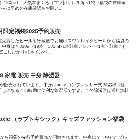
）180g×1、天然本まぐろ（ブツ切り）200g×1袋⇒福袋の在庫確
人は早めの在庫確認をお願い...
月限定福袋2025予約販売
賞受賞したビールを冷蔵便でお届けスワンレイクビールから福袋の
身は？330ml×19本、180ml×1本紅白アンバー×1本・紅白こし
こしひかり×1本インペ...
18 家電 販売 中身 除湿器
が販売されています。中身はboltz コンプレッサー式 除湿機⇒除
干しになるこの時期に便利な除湿器ですよ。この除湿器は送料無料
etoxic （ラブトキシック）キッズファッション福袋
シック）から福袋の先行予約販売が開始されます。中身は？・中わたブル