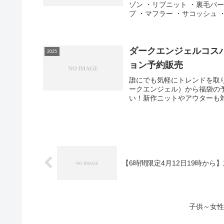
ゾン ・リブニット ・裏毛パ
プ ・マフラー ・サコッシュ ・
ダークエンジェルコスパ
2025
ョン予約販売
誰にでも気軽にトレンドを取り入
ークエンジェル）から福袋の
い！新作ニットやアウターも対
【6時間限定4月12日19時から
子供～女性