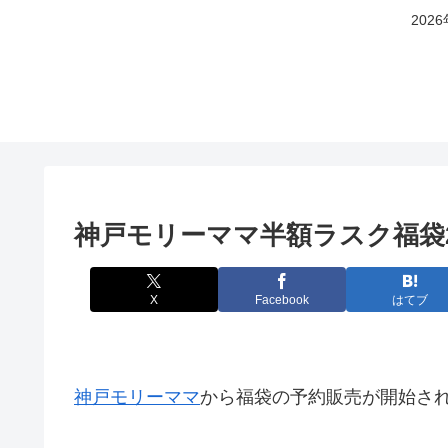
20
神戸モリーママ半額ラスク福袋2
X
Facebook
はてブ
神戸モリーママ
から福袋の予約販売が開始さ