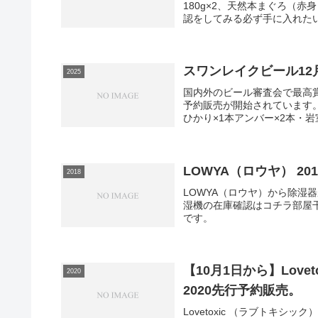
180g×2、天然本まぐろ（赤身
認をしてみる必ず手に入れたい
スワンレイクビール12
2025
国内外のビール審査会で最高
予約販売が開始されています。中
ひかり×1本アンバー×2本・岩室
LOWYA（ロウヤ） 20
2018
LOWYA（ロウヤ）から除湿器
湿機の在庫確認はコチラ部屋
です。
【10月1日から】Lov
2020
2020先行予約販売。
Lovetoxic （ラブトキ