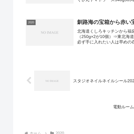
釧路海の宝箱から赤い宝
2020
北海道くしろキッチンから福
（250g×2が10個）⇒東
必ず手に入れたい人は早めの
スタジオネイルネイルシール20
電動ルーム
ホーム
2020