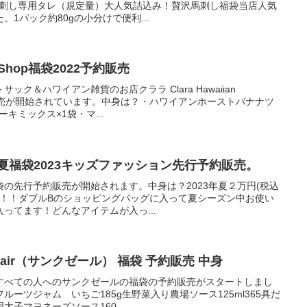
、馬刺し専用タレ（規定量）大人気詰込み！贅沢馬刺し福袋当店人気
1パック約80gの小分けで便利...
lectShop福袋2022予約販売
ク＆ハワイアン雑貨のお店クララ Clara Hawaiian
予約販売が開始されています。中身は？・ハワイアンホーストバナナツ
キミックス×1袋・マ...
夏福袋2023キッズファッション先行予約販売。
の先行予約販売が開始されます。中身は？2023年夏２万円(税込
の登場！！ダブルBのショッピングバッグに入って夏シーズン中お使い
ってます！どんなアイテムが入っ...
ousair（サンクゼール） 福袋 予約販売 中身
すべての人へのサンクゼールの福袋の予約販売がスタートしまし
ーツジャム いちご185g生野菜入り農場ソース125ml365具だ
明太子マヨネーズソース160...