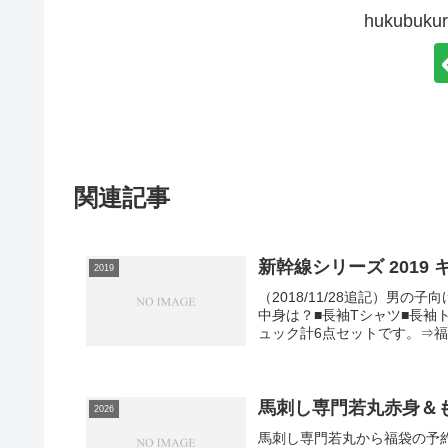
hukubu
関連記事
新幹線シリーズ 2019
2019
（2018/11/28追記）男
中身は？■長袖Tシャツ■長袖
ュック計6点セットです。⇒福
馬刺し専門若丸赤身＆も
2026
馬刺し専門若丸から福袋の予約