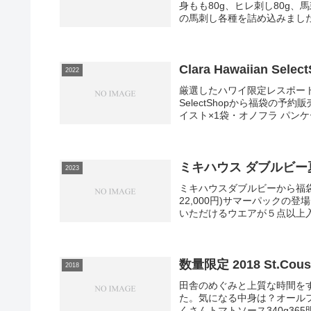
身もも80g、ヒレ刺し80g
の馬刺し各種を詰め込みました。
Clara Hawaiian Se
2022
厳選したハワイ限定レスポートサッ
SelectShopから福袋の
イスト×1袋・オノフラ パンケー
ミキハウス ダブルビー
2023
ミキハウスダブルビーから福袋
22,000円)サマーパック
いただけるウエアが５点以上入
数量限定 2018 St.C
2018
田舎のめぐみと上質な時間を
た。気になる中身は？オールフル
くさんトマトソース340g365