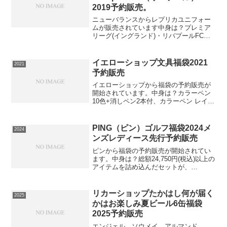
2019予約販売。
ニューバランスからレプリカユニフォー
ムが販売されています中身は？プレミア
リーグ(イングランド)・リバプールFCの
2019-2020シーズン１STモデル半袖レプ
リカユニフォーム。このレプリカユニフ
ォームは送料無料ですので必ず手に入れ
イエローショップ文具福袋2021
2021
たい人は早...
予約販売
イエローショップから福袋の予約販売が
開始されています。中身は？カラーペン
10色+消しペン2本付、カラーペン レイン
ボーケース付12色、ビック フレンチ くま
ミニボックス 赤、ビックボーイタブ、
ABCぬりえブック【特長1】中字タイプな
PING（ピン）ゴルフ福袋2024メ
2024
ので塗る...
ンズレディース先行予約販売
ピンから福袋の予約販売が開始されてい
ます。中身は？総額24,750円(税込)以上の
アイテムを詰め込んだセットが、
55％OFFのスペシャルプライス！！！何
が入っているかは届いてからのお楽し
み！【Ｔ-ｏｎティーオン】⇒福袋の在庫
リカーショップたかはし何が届く
2025
確認をしてみるこ...
かはお楽しみ夏ビール6缶福袋
2025予約販売
エンジェル、ソウメイ、アルマンド、