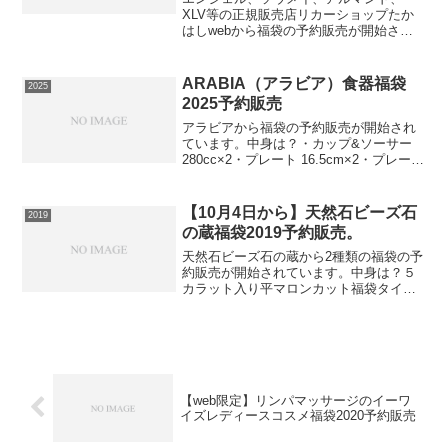
XLV等の正規販売店リカーショップたか
はしwebから福袋の予約販売が開始され
ています。中身は？何が届くかはお楽し
み夏ビール6缶⇒福袋の在庫確認をしてみ
る必ず手に入れたい人は早めの在庫確認
ARABIA（アラビア）食器福袋
2025
をお願いします。楽天...
2025予約販売
アラビアから福袋の予約販売が開始され
ています。中身は？・カップ&ソーサー
280cc×2・プレート 16.5cm×2・プレート
14cm×2・マグ 240cc×2・プレート
26cm×2・プレート 21cm×2・オーバルプ
レート 25cm×...
【10月4日から】天然石ビーズ石
2019
の蔵福袋2019予約販売。
天然石ビーズ石の蔵から2種類の福袋の予
約販売が開始されています。中身は？５
カラット入り平マロンカット福袋タイム
セールだけのお買得パックです！上質な
天然石の平マロンカットです。穴周りの
欠けを防ぐために少し幅（マチ）を持た
せてカットしています。...
【web限定】リンパマッサージのイーワ
イズレディースコスメ福袋2020予約販売