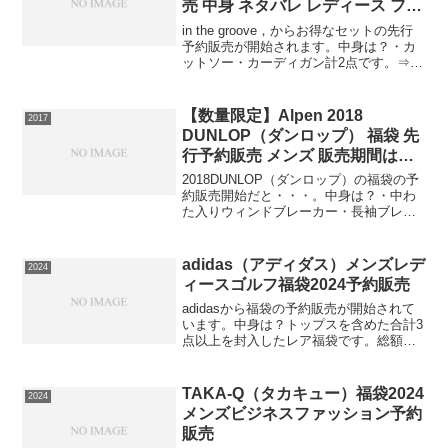
売 中身 ネタバレ レディース ファ
ッション
in the groove，からお得なセットの先行
予約販売が開始されます。中身は？・カ
ットソー・カーディガン計2点です。⇒ゆ
ったりSETショートの在庫確認はコチラ
数量限定ですので早めの在庫確認をお願
いします。
【数量限定】Alpen 2018
2017
DUNLOP（ダンロップ） 福袋 先
行予約販売 メンズ 販売期間は今
月まで
2018DUNLOP（ダンロップ）の福袋の予
約販売開始だと・・・。中身は？・中わ
た入りウィンドブレーカー・長袖ブレー
カー(Vネック)・ハイネックセーター・長
袖ポロシャツ・長袖インナーシャツの５
点セット。寒い冬から春にかけての必要
adidas（アディダス）メンズレデ
2024
アイテム5点...
ィースゴルフ福袋2024予約販売
adidasから福袋の予約販売が開始されて
います。中身は？トップスを含めた合計3
点以上を封入したレア福袋です。総額
33,000円(税込)以上のアイテムを詰め込ん
だセットが、56％OFFのスペシャルプラ
イス！【Ｔ-ｏｎティーオン】⇒福袋の在
TAKA-Q（タカキュー）福袋2024
2024
庫...
メンズビジネスファッション予約
販売