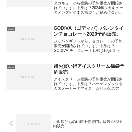
タカキューから福袋の予約販売が開始さ
れています。中身は？2024年タカキュー
のメンズビジネス福袋！お勤めに欠かせ
ないワイシャツ、ネクタイがセットにな
っております。今年の仕事始めはぜひタ
カキューアイテムで！【Rakuten Fashion
GODIVA（ゴディバ）バレンタイ
2020
L...
ンチョコレート2020予約販売。
ジャパンギフトからチョコレートの予約
販売が開始されています。中身は？
GODIVA チョコレート10粒(110g)×1⇒チ
ョコレートの在庫確認をしてみる必ず手
に入れたい人は早めの在庫確認をお願い
します。
超お買い得アイスクリーム福袋予
2018
約販売
アイスクリーム福袋の予約販売が開始さ
れています。中身は？ハーゲンダッツや
人気メーカーのアイス 合計30個のアイ
スの詰合せ⇒福袋の在庫確認をしてみる
⇒福袋の在庫確認をしてみるこちらの中
身は？ハーゲンダッツ4個（4種類×1個）
森永製菓・明治・赤...
小田原ひもの山市干物専門店福袋2020予
約販売