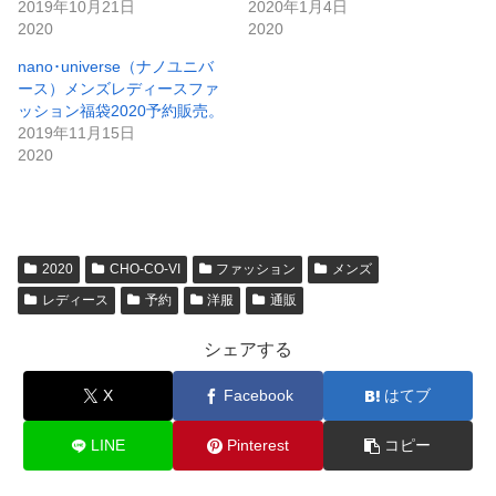
2019年10月21日
2020年1月4日
2020
2020
nano･universe（ナノユニバ
ース）メンズレディースファ
ッション福袋2020予約販売。
2019年11月15日
2020
2020
CHO-CO-VI
ファッション
メンズ
レディース
予約
洋服
通販
シェアする
X
Facebook
はてブ
LINE
Pinterest
コピー