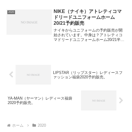
コンセント充電（ACアダプタ付き）：
15V/2Aソーラー充電（接続用のコード付
き）：12-20Vシガーソケット充電（...
NIKE（ナイキ）アトレティコマ
2020
ドリードユニフォームホーム
20/21予約販売
ナイキからユニフォームの予約販売が開
始されています。中身は？アトレティコ
マドリードユニフォームホーム20/21半袖
⇒ユニフォームの在庫確認をしてみる必
ず手に入れたい人は早めの在庫確認をお
ねがいします。【DAZN】初月1ヶ月無料
お試し
LIPSTAR（リップスター）レディースフ
ァッション福袋2020予約販売。
YA-MAN（ヤーマン）レディース福袋
2020予約販売。
ホーム
2020