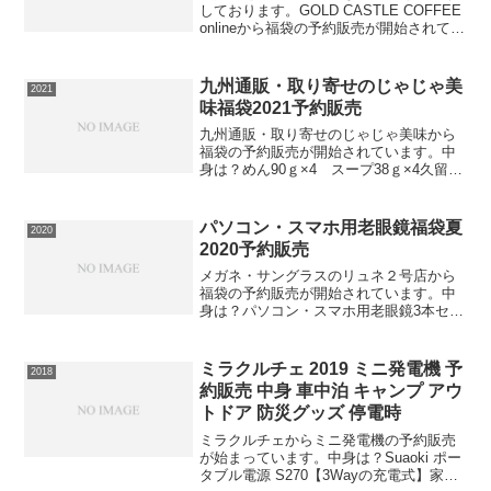
しております。GOLD CASTLE COFFEE
onlineから福袋の予約販売が開始されてい
ます。中身は？グアテマラ産ゲイシャ
80g,エチオピア産ゲイシャ80g,ルワンダ
産キナジ80g,インドネシア産...
九州通販・取り寄せのじゃじゃ美
2021
味福袋2021予約販売
九州通販・取り寄せのじゃじゃ美味から
福袋の予約販売が開始されています。中
身は？めん90ｇ×4 スープ38ｇ×4久留米
豚骨ラーメン 4食セット⇒久留米ラーメ
ン4食の在庫確認をしてみる必ず手に入れ
たい人は早めの在庫確認をお願いしま
パソコン・スマホ用老眼鏡福袋夏
2020
す。
2020予約販売
メガネ・サングラスのリュネ２号店から
福袋の予約販売が開始されています。中
身は？パソコン・スマホ用老眼鏡3本セッ
トブルーライトカットレンズ-空- 標準搭
載高性能の安心レンズ・ブルーライトを
反射軽減・ブルーライトカット率約33％
ミラクルチェ 2019 ミニ発電機 予
2018
以上（最小値以上...
約販売 中身 車中泊 キャンプ アウ
トドア 防災グッズ 停電時
ミラクルチェからミニ発電機の予約販売
が始まっています。中身は？Suaoki ポー
タブル電源 S270【3Wayの充電式】家庭