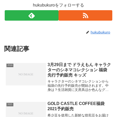
hukubukuroをフォローする
hukubukuro
関連記事
3月29日まで ドラえもん キャラク
2018
ターのシネマコレクション 福袋
先行予約販売 キッズ
キャラクターのシネマコレクションから
福袋の先行予約販売が開始されます。中
身は？生活雑貨に文房具ほか色んなグッ
ズが入っています。⇒ドラえもん福袋の
在庫確認はコチラ販売期間は2018年03月
24日20時00分～2018年03月29日01時59
GOLD CASTLE COFFEE福袋
2021
分...
2021予約販売
希少豆を使用した新鮮な焙煎豆をお届け